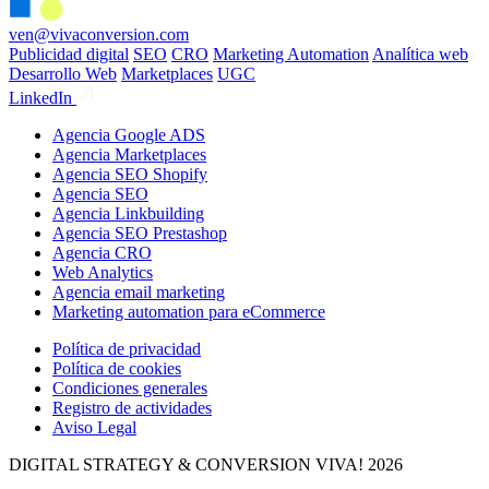
ven@vivaconversion.com
Publicidad digital
SEO
CRO
Marketing Automation
Analítica web
Desarrollo Web
Marketplaces
UGC
LinkedIn
Agencia Google ADS
Agencia Marketplaces
Agencia SEO Shopify
Agencia SEO
Agencia Linkbuilding
Agencia SEO Prestashop
Agencia CRO
Web Analytics
Agencia email marketing
Marketing automation para eCommerce
Política de privacidad
Política de cookies
Condiciones generales
Registro de actividades
Aviso Legal
DIGITAL STRATEGY & CONVERSION
VIVA! 2026