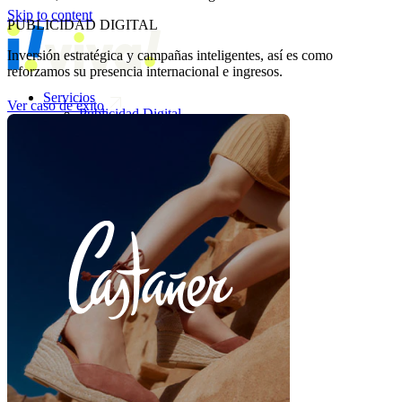
Skip to content
PUBLICIDAD DIGITAL
Inversión estratégica y campañas inteligentes, así es como
reforzamos su presencia internacional e ingresos.
Servicios
Ver caso de éxito
Publicidad Digital
SEO
CRO
Marketing Automation
Analítica Web
Desarrollo Web
Marketplaces
UGC
Quiénes somos
Método
Cultura
Clientes
Casos de éxito
Clientes
Recursos
Blog
Descargables
Videoblog