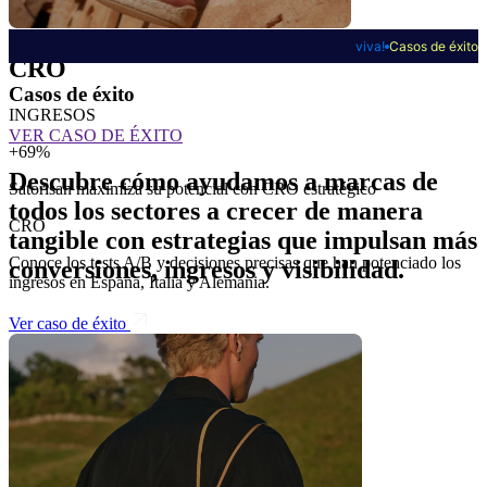
Contáctanos
viva!
Casos de éxito
CRO
Casos de éx
i
to
INGRESOS
VER CASO DE ÉXITO
+69%
Descubre cómo ayudamos a marcas de
Satorisan maximiza su potencial con CRO estratégico
todos los sectores a crecer de manera
CRO
tangible con estrategias que impulsan más
Conoce los tests A/B y decisiones precisas que han potenciado los
conversiones, ingresos y visibilidad.
ingresos en España, Italia y Alemania.
Ver caso de éxito