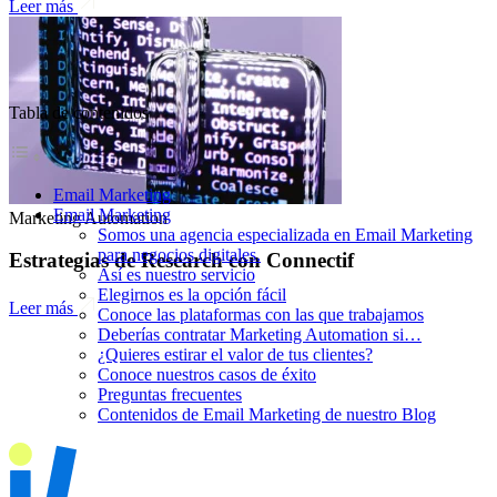
Leer más
Tabla de contenidos
Email Marketing
Email Marketing
Marketing Automation
Somos una agencia especializada en Email Marketing
para negocios digitales.
Estrategias de Research con Connectif
Así es nuestro servicio
Elegirnos es la opción fácil
Leer más
Conoce las plataformas con las que trabajamos
Deberías contratar Marketing Automation si…
¿Quieres estirar el valor de tus clientes?
Conoce nuestros casos de éxito
Preguntas frecuentes
Contenidos de Email Marketing de nuestro Blog