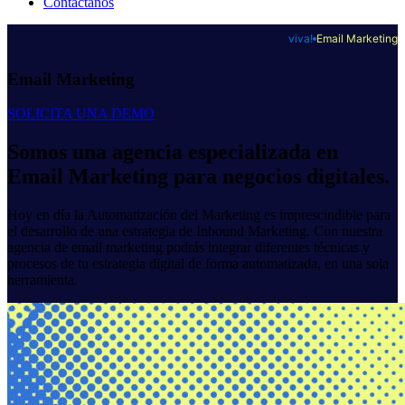
Contáctanos
viva!
Email Marketing
Ema
i
l Market
i
ng
SOLICITA UNA DEMO
Somos una agencia especializada en
Email Marketing para negocios digitales.
Hoy en día la Automatización del Marketing es imprescindible para
el desarrollo de una estrategia de Inbound Marketing. Con nuestra
agencia de email marketing podrás integrar diferentes técnicas y
procesos de tu estrategia digital de forma automatizada, en una sola
herramienta.