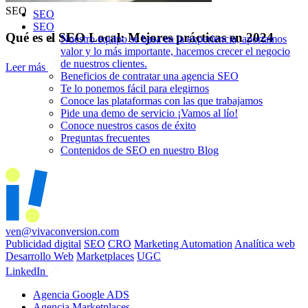
SEO
SEO
SEO
Qué es el SEO Local: Mejores prácticas en 2024
Nuestro equipo se basa en la experiencia, aportamos
valor y lo más importante, hacemos crecer el negocio
de nuestros clientes.
Leer más
Beneficios de contratar una agencia SEO
Te lo ponemos fácil para elegirnos
Conoce las plataformas con las que trabajamos
Pide una demo de servicio ¡Vamos al lío!
Conoce nuestros casos de éxito
Preguntas frecuentes
Contenidos de SEO en nuestro Blog
ven@vivaconversion.com
Publicidad digital
SEO
CRO
Marketing Automation
Analítica web
Desarrollo Web
Marketplaces
UGC
LinkedIn
Agencia Google ADS
Agencia Marketplaces