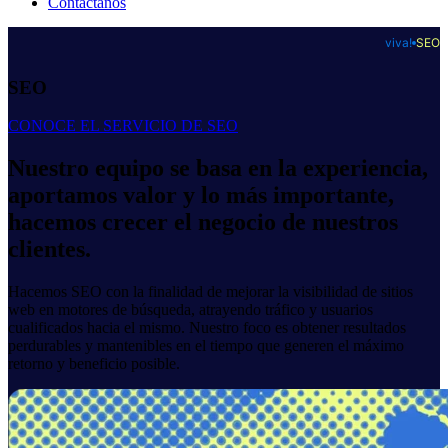
Contáctanos
viva!
SEO
SEO
CONOCE EL SERVICIO DE SEO
Nuestro equipo se basa en la experiencia,
aportamos valor y lo más importante,
hacemos crecer el negocio de nuestros
clientes.
Hacemos SEO con la finalidad de mejorar la visibilidad de sitios
web en motores de búsqueda, atrayendo tráfico y usuarios
cualificados hacia el mismo. Nuestro foco es obtener resultados
perdurables y mantenibles en el tiempo que generen el máximo
retorno y beneficio posible.