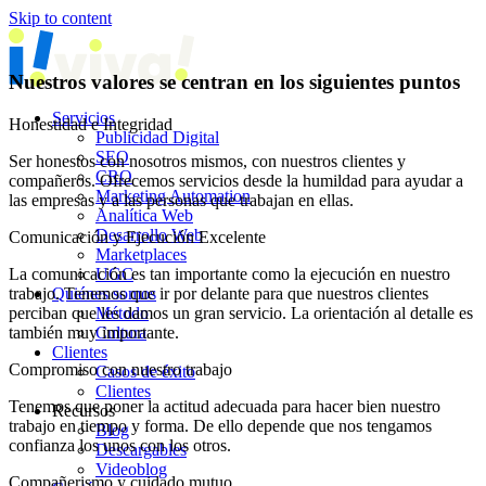
Skip to content
Nuestros valores se centran en los siguientes puntos
Servicios
Honestidad e Integridad
Publicidad Digital
SEO
Ser honestos con nosotros mismos, con nuestros clientes y
CRO
compañeros. Ofrecemos servicios desde la humildad para ayudar a
Marketing Automation
las empresas y a las personas que trabajan en ellas.
Analítica Web
Desarrollo Web
Comunicación y Ejecución Excelente
Marketplaces
La comunicación es tan importante como la ejecución en nuestro
UGC
trabajo. Tenemos que ir por delante para que nuestros clientes
Quiénes somos
perciban que les damos un gran servicio. La orientación al detalle es
Método
también muy importante.
Cultura
Clientes
Compromiso con nuestro trabajo
Casos de éxito
Clientes
Tenemos que poner la actitud adecuada para hacer bien nuestro
Recursos
trabajo en tiempo y forma. De ello depende que nos tengamos
Blog
confianza los unos con los otros.
Descargables
Videoblog
Compañerismo y cuidado mutuo