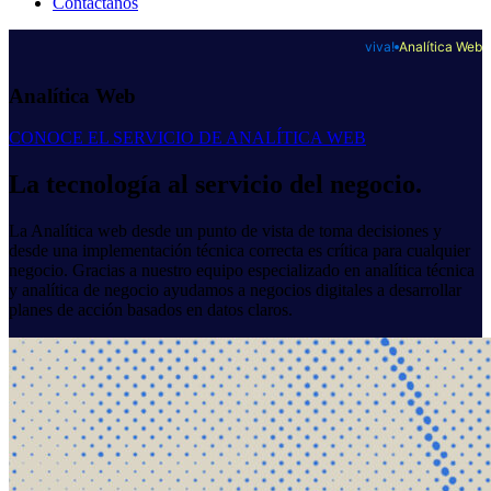
Contáctanos
viva!
Analítica Web
Analít
i
ca Web
CONOCE EL SERVICIO DE ANALÍTICA WEB
La tecnología al servicio del negocio.
La Analítica web desde un punto de vista de toma decisiones y
desde una implementación técnica correcta es crítica para cualquier
negocio. Gracias a nuestro equipo especializado en analítica técnica
y analítica de negocio ayudamos a negocios digitales a desarrollar
planes de acción basados en datos claros.