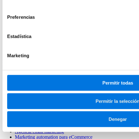
Caso de éxito de Castañer
consentimiento
Caso de éxito de Castañer
+65% de ingresos y una consolidación global
Preferencias
Descarga el caso de éxito
Estadística
Marketing
ven@vivaconversion.com
Publicidad digital
SEO
CRO
Marketing Automation
Analítica web
Desarrollo Web
Marketplaces
UGC
LinkedIn
Permitir todas
Agencia Google ADS
Agencia Marketplaces
Agencia SEO Shopify
Permitir la selecció
Agencia SEO
Agencia Linkbuilding
Agencia SEO Prestashop
Denegar
Agencia CRO
Web Analytics
Agencia email marketing
Marketing automation para eCommerce