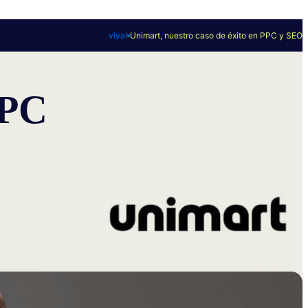
viva!
Unimart, nuestro caso de éxito en PPC y SEO
PPC