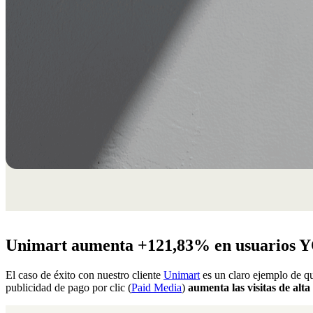
Unimart aumenta +121,83% en usuarios 
El caso de éxito con nuestro cliente
Unimart
es un claro ejemplo de qu
publicidad de pago por clic (
Paid Media
)
aumenta las visitas de alt