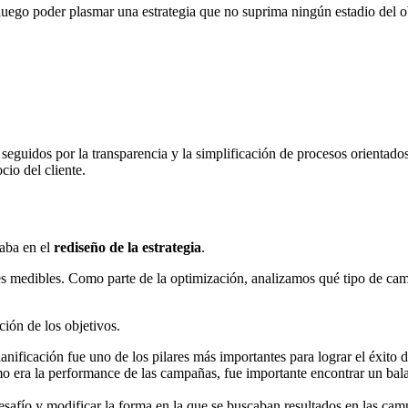
uego poder plasmar una estrategia que no suprima ningún estadio del ob
, seguidos por la transparencia y la simplificación de procesos orientado
cio del cliente.
taba en el
rediseño de la estrategia
.
nes medibles. Como parte de la optimización, analizamos qué tipo de ca
ión de los objetivos.
anificación fue uno de los pilares más importantes para lograr el éxito d
mo era la performance de las campañas, fue importante encontrar un bala
esafío y modificar la forma en la que se buscaban resultados en las cam