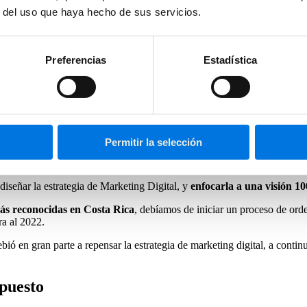
r del uso que haya hecho de sus servicios.
Preferencias
Estadística
ron
Permitir la selección
 cuenta con un catálogo de
más de 40.000 productos
en línea, con vol
ediseñar la estrategia de Marketing Digital, y
enfocarla a una visión 
más reconocidas en Costa Rica
, debíamos de iniciar un proceso de orde
ra al 2022.
bió en gran parte a repensar la estrategia de marketing digital, a conti
upuesto