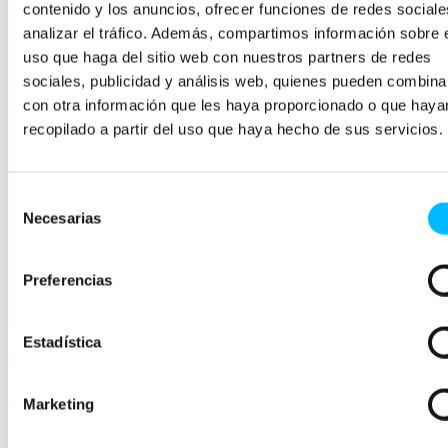
contenido y los anuncios, ofrecer funciones de redes sociale
notificaciones web ha
analizar el tráfico. Además, compartimos información sobre 
sido un factor
uso que haga del sitio web con nuestros partners de redes
sociales, publicidad y análisis web, quienes pueden combina
determinante en la
con otra información que les haya proporcionado o que haya
recopilado a partir del uso que haya hecho de sus servicios.
mejora de nuestras
conversiones»
Selección
Necesarias
de
consentimiento
Xavier Colomé
Preferencias
DIGITAL ECOMMCER DIRECTOR
Estadística
Descarga el caso de éxito
¿Te gustaría saber cómo lo hicimos? Rellena el formulario y conoce
Marketing
la estrategia sin filtros.