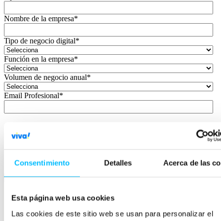
Nombre de la empresa
*
Tipo de negocio digital
*
Función en la empresa
*
Volumen de negocio anual
*
Email Profesional
*
Acepto recibir otras comunicaciones de VIVA!
Conversion.
*
He leído y acepto los términos del servicio y la
política de
privacidad
.
*
Consentimiento
Detalles
Acerca de las c
Esta página web usa cookies
«El canal de
Las cookies de este sitio web se usan para personalizar el