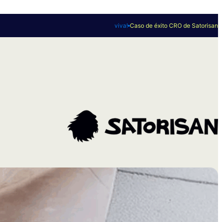
viva!
Caso de éxito CRO de Satorisan