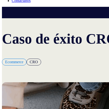
Contáctanos
Caso de éxito CR
Ecommerce
CRO