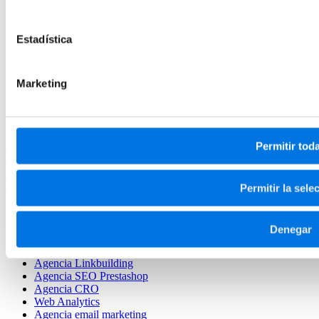
Analytics y diseño: 9 métricas fundamentales en UX/UI
Estadística
La relación entre UX Research, diseño y Analytics
Métricas de UX y UI esenciales para tu negocio
…y, por supuesto, ¡todo bien segmentado!
Marketing
Permitir tod
ven@vivaconversion.com
Publicidad digital
SEO
CRO
Marketing Automation
Analítica web
Desarrollo Web
Marketplaces
UGC
LinkedIn
Permitir la sele
Agencia Google ADS
Agencia Marketplaces
Denegar
Agencia SEO Shopify
Agencia SEO
Agencia Linkbuilding
Agencia SEO Prestashop
Agencia CRO
Web Analytics
Agencia email marketing