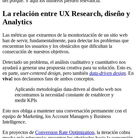
del porqué. Y aquí los números pierden relevancia.
La relación entre UX Research, diseño y
Analytics
Las métricas que extraemos de la monitorización de un sitio web
han de servir, fundamentalmente, para detectar los problemas que
encuentran los usuarios y los obstáculos que dificultan la
consecución de nuestros objetivos.
Detectado un problema, el análisis cualitativo y cuantitativo nos
ayudará a generar una propuesta creativa para su solución. Esto es,
en parte,
user-centered design
, pero también
data-driven design
. En
viva!
nos declaramos fans de ambos conceptos.
Aplicando metodologías data-driven al diseño web nos
encontramos la necesidad constante de establecer y
medir KPIs
Esto nos obliga a mantener una conversación permanente con el
equipo de Marketing, los Account Managers y Business
Intelligence.
En proyectos de
Conversion Rate Optimization
, la iteración cobra
mucha más relevancia: encontrar los obstáculos hacia la conversión