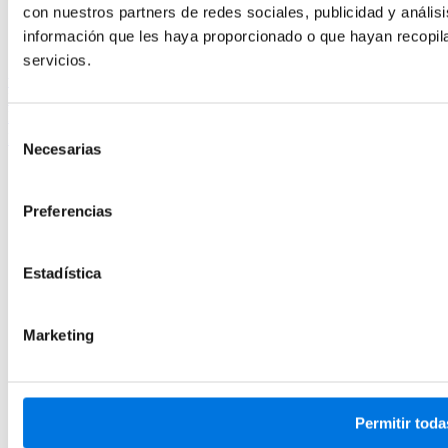
con nuestros partners de redes sociales, publicidad y análi
información que les haya proporcionado o que hayan recopil
servicios.
ven@vivaconversion.com
Publicidad digital
SEO
CRO
Marketing Automation
Analítica web
Desarrollo Web
Marketplaces
UGC
Selección
LinkedIn
Necesarias
de
Agencia Google ADS
consentimiento
Agencia Marketplaces
Agencia SEO Shopify
Preferencias
Agencia SEO
Agencia Linkbuilding
Agencia SEO Prestashop
Estadística
Agencia CRO
Web Analytics
Agencia email marketing
Marketing automation para eCommerce
Marketing
Política de privacidad
Política de cookies
Condiciones generales
Registro de actividades
Permitir toda
Aviso Legal