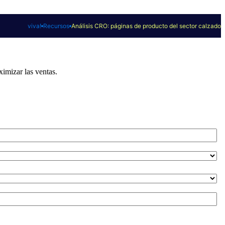
viva!
Recursos
Análisis CRO: páginas de producto del sector calzado
imizar las ventas.