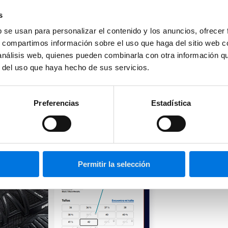
s
b se usan para personalizar el contenido y los anuncios, ofrecer
s, compartimos información sobre el uso que haga del sitio web 
n sus páginas de producto para maximizar las ventas. Es el momento de 
 análisis web, quienes pueden combinarla con otra información q
r del uso que haya hecho de sus servicios.
Preferencias
Estadística
Permitir la selección