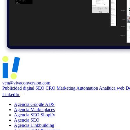
ven@vivaconversion.com
Publicidad digital
SEO
CRO
Marketing Automation
Analítica web
De
LinkedIn
Agencia Google ADS
Agencia Marketplaces
Agencia SEO Shopify
Agencia SEO
Agencia Linkbuilding