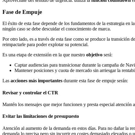
Aprovéchate del sentido de urgencia: utiliza la
función countdown
en
Fase de Empuje
El éxito de esta fase depende de los fundamentos de la estrategia en la 
ningún caso se debe descuidar el conocimiento de marca.
Por otro lado, es a través de esta fase como se produce la transición
reimpactarle para poder explotar su potencial.
Es una etapa de extensión en la que nuestro
objetivo
será:
Captar audiencias para transicionar durante la campaña de Nav
Mantener posiciones y cuota de mercado sin arriesgar la rentabi
Las
acciones más importantes
durante esta fase de empuje serán:
Revisar y controlar el CTR
Mantén los mensajes que mejor funcionen y presta especial atención a 
Evitar las limitaciones de presupuesto
Atención al aumento de la demanda en estos días. Para no dañar la ren
demanda lo precisa pero sin incurrir en costes demasiado elevados o