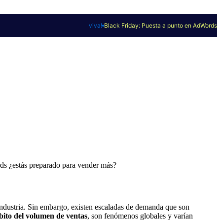
viva!
Black Friday: Puesta a punto en AdWords
rds ¿estás preparado para vender más?
industria. Sin embargo, existen escaladas de demanda que son
bito del volumen de ventas
, son fenómenos globales y varían