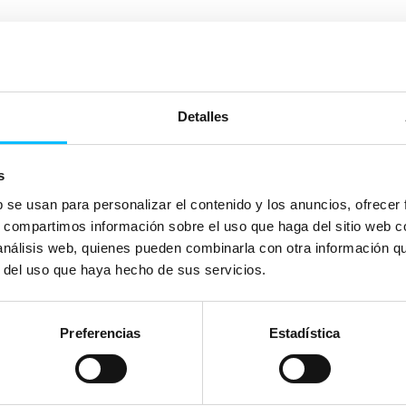
undamental de Branding para tu negocio. Encuentra a tu audiencia. Rec
trola la definición de la audiencia a través de la segmentación.
Detalles
en las campañas. Optimizar al máximo el
CRO
de la página y revisar to
s
b se usan para personalizar el contenido y los anuncios, ofrecer
s, compartimos información sobre el uso que haga del sitio web 
 estrategia de keywords más generalistas. Para evitar una inversión inf
 análisis web, quienes pueden combinarla con otra información q
r del uso que haya hecho de sus servicios.
odrás además captar nuevas keywords para tus campañas de búsqueda.
Preferencias
Estadística
tarios y no es recomendable para presupuestos limitados.