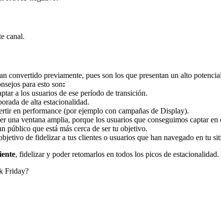
e canal.
an convertido previamente, pues son los que presentan un alto potencia
nsejos para esto son
:
ptar a los usuarios de ese período de transición.
porada de alta estacionalidad.
rtir en performance (por ejemplo con campañas de Display).
r una ventana amplia, porque los usuarios que conseguimos captar en e
n público que está más cerca de ser tu objetivo.
etivo de fidelizar a tus clientes o usuarios que han navegado en tu si
liente
, fidelizar y poder retomarlos en todos los picos de estacionalidad.
ck Friday?