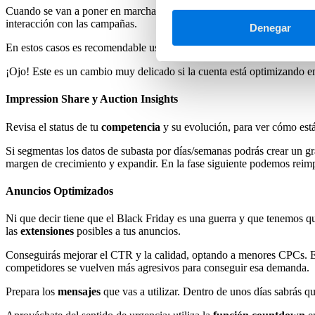
Cuando se van a poner en marcha campañas que acompañan al usuario a
interacción con las campañas.
Denegar
En estos casos es recomendable usar un modelo de atribución de
depr
¡Ojo! Este es un cambio muy delicado si la cuenta está optimizando e
Impression Share y Auction Insights
Revisa el status de tu
competencia
y su evolución, para ver cómo est
Si segmentas los datos de subasta por días/semanas podrás crear un g
margen de crecimiento y expandir. En la fase siguiente podemos reimpac
Anuncios Optimizados
Ni que decir tiene que el Black Friday es una guerra y que tenemos q
las
extensiones
posibles a tus anuncios.
Conseguirás mejorar el CTR y la calidad, optando a menores CPCs. E
competidores se vuelven más agresivos para conseguir esa demanda.
Prepara los
mensajes
que vas a utilizar. Dentro de unos días sabrás q