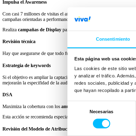
Impulsa el Awareness
Con casi 7 millones de visitas el año pasado,
Youtube
es una fuente f
campañas orientadas a performance.
Realiza
campañas de Display
para llegar a una audiencia masiva, con
Consentimiento
Revisión técnica
Hay que asegurarse de que todo funciona perfectamente en la web y 
Esta página web usa cookie
Estrategia de keywords
Las cookies de este sitio we
y analizar el tráfico. Ademá
Si el objetivo es ampliar la captación de demanda, se puede probar una
mejorarán la especifidad de la audiencia.
redes sociales, publicidad y
que hayan recopilado a parti
DSA
Selección
Maximiza la cobertura con los
anuncios dinámicos de búsqueda
. P
Necesarias
de
Esta acción se recomienda especialmente a retailers con grandes inven
consentimiento
Revisión del Modelo de Atribución