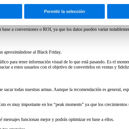
 lo largo de todo el embudo, puede resultar interesante valorar
model
Permitir la selección
eciación temporal o data driven
.
n base a conversiones o ROI, ya que los datos pueden variar notableme
án aproximándose al Black Friday.
ráfico para tener información visual de lo que está pasando. Es el mom
tar a estos usuarios con el objetivo de convertirlos en ventas y fideliz
ue sacar todas nuestras armas. Aunque la recomendación es general, espe
sto es muy importante en los “peak moments” ya que los crecimientos 
ué mensajes funcionan mejor y podrás optimizar en base a ellos.