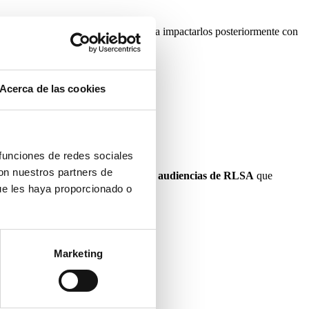
ógelos en
listas de remarketing
para impactarlos posteriormente con
Acerca de las cookies
do el tracking.
 funciones de redes sociales
con nuestros partners de
értil puede ser buena idea incorporar
audiencias de RLSA
que
ue les haya proporcionado o
Marketing