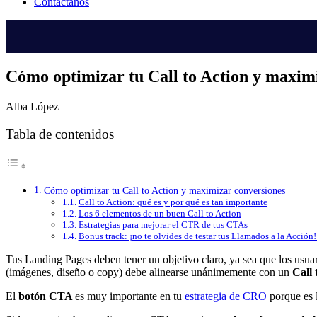
Contáctanos
Cómo optimizar tu Call to Action y maxim
Alba López
Tabla de contenidos
Cómo optimizar tu Call to Action y maximizar conversiones
Call to Action: qué es y por qué es tan importante
Los 6 elementos de un buen Call to Action
Estrategias para mejorar el CTR de tus CTAs
Bonus track: ¡no te olvides de testar tus Llamados a la Acción
Tus Landing Pages deben tener un objetivo claro, ya sea que los usua
(imágenes, diseño o copy) debe alinearse unánimemente con un
Call 
El
botón CTA
es muy importante en tu
estrategia de CRO
porque es l