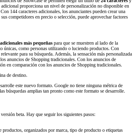
s anuncios de Showcase te permiten elegir un título de
24 caracteres
y
o adicional proporciona un nivel de personalización no disponible en
 Con 144 caracteres adicionales, los anunciantes pueden crear una
e sus competidores en precio o selección, puede aprovechar factores
 adicionales más pequeñas
para que se muestren al lado de la
to únicas, como personas utilizando o luciendo productos. Con
relevante para su búsqueda. Además, la sensación más personalizada
n los anuncios de Shopping tradicionales. Con los anuncios de
ión en comparación con los anuncios de Shopping tradicionales.
ina de destino.
esarrolle este nuevo formato. Google no tiene ninguna métrica de
las búsquedas amplias tan pronto como este formato se desarrolle.
ersión beta. Hay que seguir los siguientes pasos:
e productos, organizados por marca, tipo de producto o etiquetas