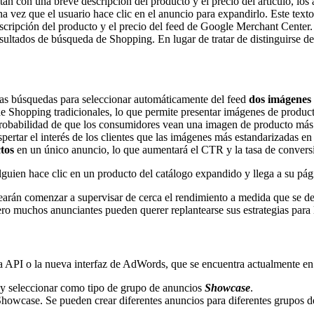
tan con una breve descripción del producto y el precio del artículo, lo
na vez que el usuario hace clic en el anuncio para expandirlo. Este text
scripción del producto y el precio del feed de Google Merchant Center.
sultados de búsqueda de Shopping. En lugar de tratar de distinguirse d
 las búsquedas para seleccionar automáticamente del feed
dos imágenes
e Shopping tradicionales, lo que permite presentar imágenes de produc
robabilidad de que los consumidores vean una imagen de producto más 
ertar el interés de los clientes que las imágenes más estandarizadas e
tos
en un único anuncio, lo que aumentará el CTR y la tasa de convers
alguien hace clic en un producto del catálogo expandido y llega a su pág
searán comenzar a supervisar de cerca el rendimiento a medida que se d
ero muchos anunciantes pueden querer replantearse sus estrategias para 
API o la nueva interfaz de AdWords, que se encuentra actualmente en v
y seleccionar como tipo de grupo de anuncios
Showcase
.
Showcase. Se pueden crear diferentes anuncios para diferentes grupos d