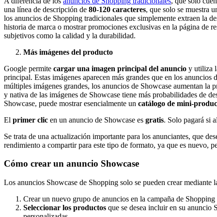
A diferencia de los
anuncios de Shopping tradicionales
, que solo cuen
una línea de descripción de
80-120 caracteres
, que solo se muestra u
los anuncios de Shopping tradicionales que simplemente extraen la de
historia de marca o mostrar promociones exclusivas en la página de re
subjetivos como la calidad y la durabilidad.
Más imágenes del producto
Google permite
cargar una imagen principal del anuncio
y utiliza
principal. Estas imágenes aparecen más grandes que en los anuncios d
múltiples imágenes grandes, los anuncios de Showcase aumentan la p
y nativa de las imágenes de Showcase tiene más probabilidades de desp
Showcase, puede mostrar esencialmente un
catálogo de mini-produc
El
primer clic
en un anuncio de Showcase es
gratis
. Solo pagará si 
Se trata de una actualización importante para los anunciantes, que de
rendimiento a compartir para este tipo de formato, ya que es nuevo, p
Cómo crear un anuncio Showcase
Los anuncios Showcase de Shopping solo se pueden crear mediante la 
Crear un nuevo grupo de anuncios en la campaña de Shopping 
Seleccionar los productos
que se desea incluir en su anuncio 
personalizadas.