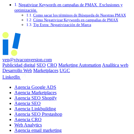
Negativizar Keywords en campañas de PMAX. Exclusiones y
optimización.
Como sacar los términos de Búsqueda de Nuestras PMAX
Cómo Negativizar Keywords en campañas de PMAX
Tip Extra: Negativización de Marca
ven@vivaconversion.com
Publicidad digital
SEO
CRO
Marketing Automation
Analítica web
Desarrollo Web
Marketplaces
UGC
LinkedIn
Agencia Google ADS
Agencia Marketplaces
Agencia SEO Shopify
Agencia SEO
Agencia Linkbuilding
Agencia SEO Prestashop
Agencia CRO
Web Analytics
Agencia email marketing