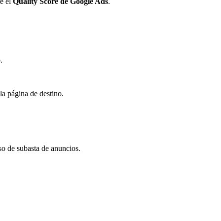
re el
Quality Score de Google Ads
.
o.
 la página de destino.
eso de subasta de anuncios.