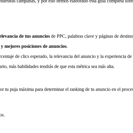
 nuestras campañas, y por ello hemos elaborado esta guía completa sob
d
relevancia de tus anuncios
de PPC, palabras clave y páginas de destin
 y mejores posiciones de anuncios
.
rcentaje de clics esperado, la relevancia del anuncio y la experiencia de
ario, más babilidades tendrás de que esta métrica sea más alta.
 por tu puja máxima para determinar el ranking de tu anuncio en el proc
os.