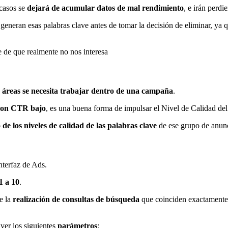
casos se
dejará de acumular datos de mal rendimiento
, e irán perdi
neran esas palabras clave antes de tomar la decisión de eliminar, ya qu
e de que realmente no nos interesa
 áreas se necesita trabajar dentro de una campaña
.
 con CTR bajo
, es una buena forma de impulsar el Nivel de Calidad de
de los niveles de calidad de las palabras clave
de ese grupo de anunc
interfaz de Ads.
1 a 10
.
e la
realización de consultas de búsqueda
que coinciden exactamente 
ver los siguientes
parámetros
: