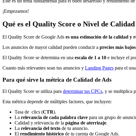
Este es un tema fundamental para el buen desarrollo y rendimiento de
¡Empezamos!
Qué es el Quality Score o Nivel de Calida
El Quality Score de Google Ads
es una estimación de la calidad y 
Los anuncios de mayor calidad pueden conducir a
precios más bajos
El Quality Score se determina en una
escala de 1 a 10
e incluye el po
Cuanto más relevantes sean tus anuncios y
Landing Pages
para el usu
Para qué sirve la métrica de Calidad de Ads
El Quality Score se utiliza para
determinar tus CPCs
, y se multiplica
Esta métrica depende de múltiples factores, que incluyen:
Tasa de clics (
CTR
).
La
relevancia de cada palabra clave
para un grupo de anunci
Calidad y relevancia de la
página de aterrizaje
.
La
relevancia del texto
de tu anuncio.
El
rendimiento histórico
de tu cuenta de Google Ads.