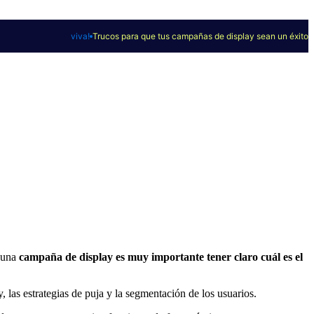
viva!
Trucos para que tus campañas de display sean un éxito
 una
campaña de display es muy importante tener claro cuál es el
y, las estrategias de puja y la segmentación de los usuarios.