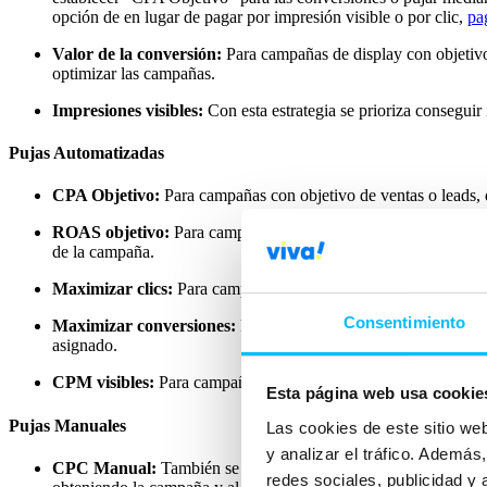
opción de en lugar de pagar por impresión visible o por clic,
pa
Valor de la conversión:
Para campañas de display con objetivo
optimizar las campañas.
Impresiones visibles:
Con esta estrategia se prioriza consegui
Pujas Automatizadas
CPA Objetivo:
Para campañas con objetivo de ventas o leads, 
ROAS objetivo:
Para campañas de display con objetivo el obj
de la campaña.
Maximizar clics:
Para campañas con un objetivo conseguir clic
Consentimiento
Maximizar conversiones:
Para campañas de display con objeti
asignado.
CPM visibles:
Para campañas donde prima conseguir el mayor 
Esta página web usa cookie
Pujas Manuales
Las cookies de este sitio we
y analizar el tráfico. Ademá
CPC Manual:
También se puede utilizar una puja manual de lo
redes sociales, publicidad y