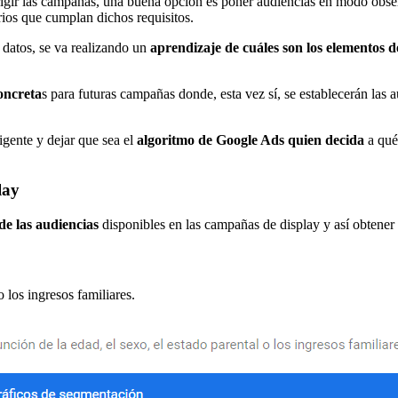
rigir las campañas, una buena opción es poner audiencias en modo obse
rios que cumplan dichos requisitos.
 datos, se va realizando un
aprendizaje de cuáles son los elementos 
oncreta
s para futuras campañas donde, esta vez sí, se establecerán las
igente y dejar que sea el
algoritmo de Google Ads quien decida
a qué
lay
de las audiencias
disponibles en las campañas de display y así obtener
o los ingresos familiares.