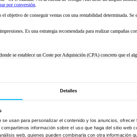
gar por conversión
.
 el objetivo de conseguir ventas con una rentabilidad determinada. Se 
r impresiones. Es una estrategia recomendada para realizar campañas co
donde se establece un Coste por Adquisición (CPA) concreto que el alg
etivo de conseguir ventas con una rentabilidad determinada. Se estable
s en los anuncios para llevar tráfico a la web. La campaña intentará ob
Detalles
vo ventas o leads de un producto o servicio. La campaña intentará obt
alcance y número de impresiones posible.
s
b se usan para personalizar el contenido y los anuncios, ofrecer
s, compartimos información sobre el uso que haga del sitio web 
s CPC. Es el anunciante o el gestor de cuentas quien decide cuánto puja
 análisis web, quienes pueden combinarla con otra información q