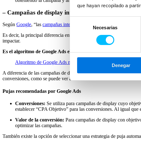
obteniendo la campaña y al objetivo final que esperen de la mi
que hayan recopilado a parti
– Campañas de display inteligente
Selección
Según
Google
, “las
campañas inteligentes de display
automatizan y opt
Necesarias
de
Es decir, la principal diferencia entre las campañas de display intelig
consentimiento
impactar.
Es el algoritmo de Google Ads el que se encarga
de realizar la ele
Algoritmo de Google Ads nivel avanzado: cómo funciona y qu
Denegar
A diferencia de las campañas de display estándar, en las campañas int
conversiones, como se puede ver a continuación:
Pujas recomendadas por Google Ads
Conversiones:
Se utiliza para campañas de display cuyo objeti
establecer “CPA Objetivo” para las conversiones. Al igual que
Valor de la conversión:
Para campañas de display con objetivo
optimizar las campañas.
También existe la opción de seleccionar una estrategia de puja automa