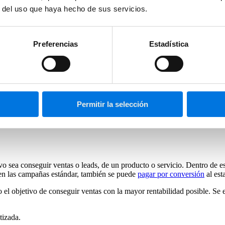
sma.
r del uso que haya hecho de sus servicios.
imizan la segmentación, las estrategias de puja y los anuncios”.
Preferencias
Estadística
entes y las campañas estándar, es que en
las inteligentes no se elige n
cción de a qué usuarios impactar y en qué medida según el rendimiento q
é hacer para “domarlo”
Permitir la selección
eligente
no existe la posibilidad de seleccionar una estrategia de puj
vo sea conseguir ventas o leads, de un producto o servicio. Dentro de 
 en las campañas estándar, también se puede
pagar por conversión
al est
 el objetivo de conseguir ventas con la mayor rentabilidad posible. Se
tizada.