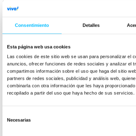
fundamental:
Utilizar formatos notorios
como Brand Days, Digital Out of
Home y Connected TV.
Establecer objetivos claros de cobertura y tráfico
, en lugar
Consentimiento
Detalles
Acer
de enfocarse solo en la conversión inmediata.
Asegurar una segmentación eficiente
, combinando first-
party data con estrategias contextuales.
Personalizar las creatividades según el funnel
, evitando
Esta página web usa cookies
reutilizar los mismos anuncios en todas las fases del proceso
de compra.
Las cookies de este sitio web se usan para personalizar el c
anuncios, ofrecer funciones de redes sociales y analizar el t
Además, la
inteligencia artificial
está comenzando a jugar un papel
compartimos información sobre el uso que haga del sitio we
clave en la optimización de campañas programáticas, permitiendo
una mayor personalización y adaptación en tiempo real.
partners de redes sociales, publicidad y análisis web, quien
combinarla con otra información que les haya proporcionado
¿Es el Brandformance para todas las
recopilado a partir del uso que haya hecho de sus servicios.
empresas?
La respuesta corta es:
depende
. No todas las empresas necesitan
Selección
una estrategia de Brandformance en la misma medida.
Necesarias
de
Para marcas con una demanda establecida y un alto volumen de
consentimiento
tráfico orgánico, puede que no sea una prioridad inmediata. Sin