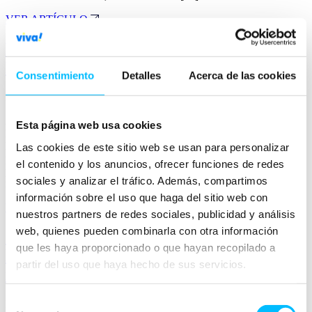
VER ARTÍCULO
Miravia Sponsored Discovery: la solución
PPC de Miravia
Consentimiento
Detalles
Acerca de las cookies
Marketplaces
Amazon, ManoMano, CDiscount, AliExpress y recientemente
Esta página web usa cookies
Leroy Merlin son algunos de los marketplaces que ya ofrecían
herramientas de publicidad a los vendedores y todos nos
Las cookies de este sitio web se usan para personalizar
preguntábamos cuál sería el siguiente… Con el crecimiento de la
el contenido y los anuncios, ofrecer funciones de redes
plataforma los últimos meses y la necesidad de rentabilizar la
sociales y analizar el tráfico. Además, compartimos
inversión de ser el patrocinador oficial de los próximos Juegos […]
información sobre el uso que haga del sitio web con
VER ARTÍCULO
nuestros partners de redes sociales, publicidad y análisis
web, quienes pueden combinarla con otra información
Copywriting en Email Marketing: mejora
que les haya proporcionado o que hayan recopilado a
las tasas de tus envíos con estas
partir del uso que haya hecho de sus servicios.
recomendaciones
Selección
Marketing Automation