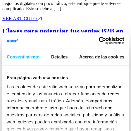
negocios digitales con poco tráfico, este enfoque puede volverse
complicado. Esto se debe a […]
VER ARTÍCULO
Claves para potenciar tus ventas B2B en
Amazon
Marketplaces
Consentimiento
Detalles
Acerca de las cookies
A lo largo de estos últimos meses, te hemos ido contando muchas
cosas sobre marketplaces: qué tener en cuenta a la hora de elegir un
marketplace o incluso cómo hacer experimentos A/B en Amazon.
Sin embargo, aún no hemos dedicado mucho tiempo a la parte B2B
Esta página web usa cookies
(business-to-business). En este post explicamos cómo puedes
Las cookies de este sitio web se usan para personalizar
aprovechar al […]
el contenido y los anuncios, ofrecer funciones de redes
VER ARTÍCULO
sociales y analizar el tráfico. Además, compartimos
información sobre el uso que haga del sitio web con
Estrategias clave para destacar en TikTok
nuestros partners de redes sociales, publicidad y análisis
en 2024
web, quienes pueden combinarla con otra información
que les haya proporcionado o que hayan recopilado a
PUBLICIDAD DIGITAL