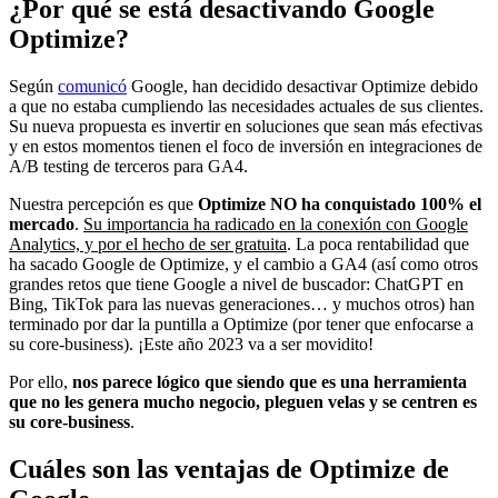
¿Por qué se está desactivando Google
Optimize?
Según
comunicó
Google, han decidido desactivar Optimize debido
a que no estaba cumpliendo las necesidades actuales de sus clientes.
Su nueva propuesta es invertir en soluciones que sean más efectivas
y en estos momentos tienen el foco de inversión en integraciones de
A/B testing de terceros para GA4.
Nuestra percepción es que
Optimize NO ha conquistado 100% el
mercado
.
Su importancia ha radicado en la conexión con Google
Analytics, y por el hecho de ser gratuita
. La poca rentabilidad que
ha sacado Google de Optimize, y el cambio a GA4 (así como otros
grandes retos que tiene Google a nivel de buscador: ChatGPT en
Bing, TikTok para las nuevas generaciones… y muchos otros) han
terminado por dar la puntilla a Optimize (por tener que enfocarse a
su core-business). ¡Este año 2023 va a ser movidito!
Por ello,
nos parece lógico que siendo que es una herramienta
que no les genera mucho negocio, pleguen velas y se centren es
su core-business
.
Cuáles son las ventajas de Optimize de