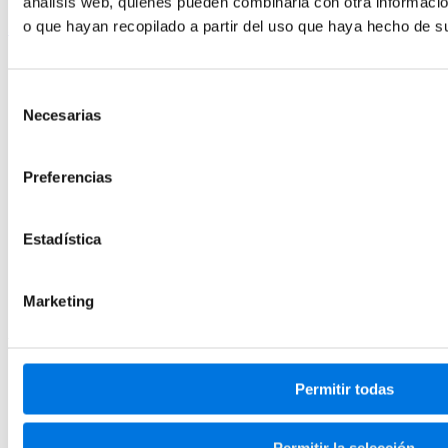
análisis web, quienes pueden combinarla con otra informaci
o que hayan recopilado a partir del uso que haya hecho de su
SiteSpect
Selección
Necesarias
de
consentimiento
Preferencias
Estadística
Marketing
Pros
Targeting y
personalización avanzadas. Así como
Permitir todas
recomendación de productos (
lo que todo sumado la hace
muy potente
)
.
Su implementación es muy fácil.
No necesitas saber sobre
Permitir la selección