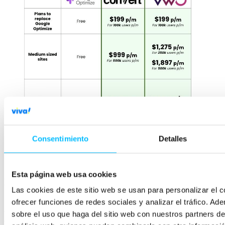
Consentimiento
Detalles
Comparativa de precios de Convert vs. VWO
Esta página web usa cookies
Herramientas con
soluciones avanzadas
Las cookies de este sitio web se usan para personalizar el c
Si tienes un negocio online con una facturación alta y con un equipo
ofrecer funciones de redes sociales y analizar el tráfico. 
con tiempo para formación, estas herramientas pueden ser la mejora
sobre el uso que haga del sitio web con nuestros partners de
alternativa, son complejas pero con un potencial increíble.