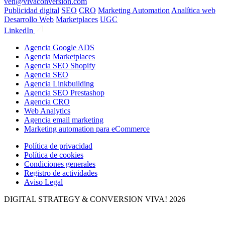
ven@vivaconversion.com
Publicidad digital
SEO
CRO
Marketing Automation
Analítica web
Desarrollo Web
Marketplaces
UGC
LinkedIn
Agencia Google ADS
Agencia Marketplaces
Agencia SEO Shopify
Agencia SEO
Agencia Linkbuilding
Agencia SEO Prestashop
Agencia CRO
Web Analytics
Agencia email marketing
Marketing automation para eCommerce
Política de privacidad
Política de cookies
Condiciones generales
Registro de actividades
Aviso Legal
DIGITAL STRATEGY & CONVERSION
VIVA! 2026