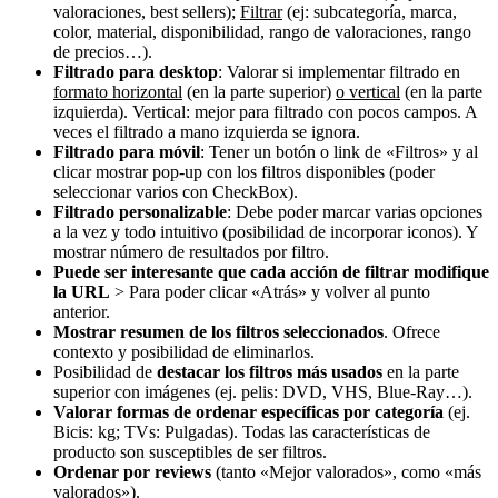
valoraciones, best sellers);
Filtrar
(ej: subcategoría, marca,
color, material, disponibilidad, rango de valoraciones, rango
de precios…).
Filtrado para desktop
: Valorar si implementar filtrado en
formato horizontal
(en la parte superior)
o vertical
(en la parte
izquierda). Vertical: mejor para filtrado con pocos campos. A
veces el filtrado a mano izquierda se ignora.
Filtrado
para móvil
: Tener un botón o link de «Filtros» y al
clicar mostrar pop-up con los filtros disponibles (poder
seleccionar varios con CheckBox).
Filtrado personalizable
: Debe poder marcar varias opciones
a la vez y todo intuitivo (posibilidad de incorporar iconos). Y
mostrar número de resultados por filtro.
Puede ser interesante que cada acción de filtrar modifique
la URL
> Para poder clicar «Atrás» y volver al punto
anterior.
Mostrar resumen de los filtros seleccionados
. Ofrece
contexto y posibilidad de eliminarlos.
Posibilidad de
destacar los filtros más usados
en la parte
superior con imágenes (ej. pelis: DVD, VHS, Blue-Ray…).
Valorar formas de ordenar específicas por categoría
(ej.
Bicis: kg; TVs: Pulgadas). Todas las características de
producto son susceptibles de ser filtros.
Ordenar por reviews
(tanto «Mejor valorados», como «más
valorados»).