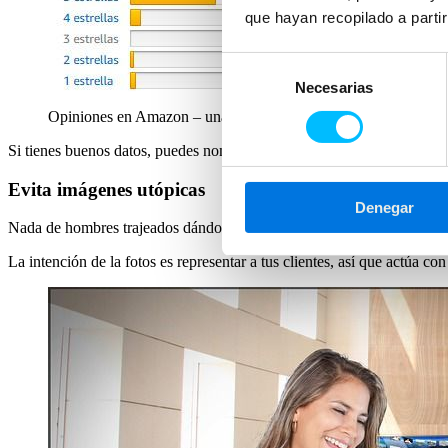
que hayan recopilado a parti
Selección
Necesarias
de
consentimiento
Opiniones en Amazon – una de las claves de su éxito
Si tienes buenos datos, puedes nombrar tu número de clientes, de lector
Evita imágenes utópicas
Denegar
Nada de hombres trajeados dándose la mano, nada de mujeres riendo so
La intención de la fotos es representar a tus clientes, así que actúa c