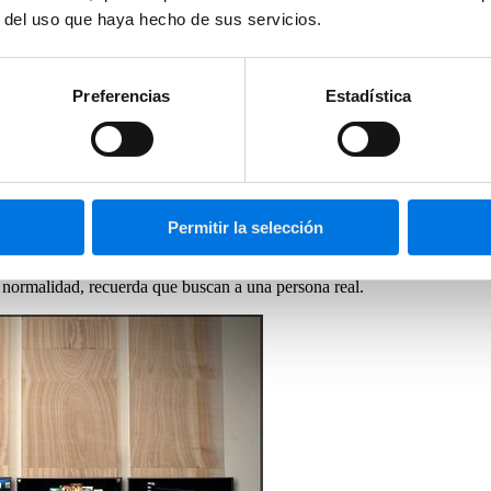
r del uso que haya hecho de sus servicios.
Preferencias
Estadística
es del blog, de suscriptores a tus newsletters o cualquier otra cifra que
Permitir la selección
las o ese tipo de imágenes irreales.
on normalidad, recuerda que buscan a una persona real.