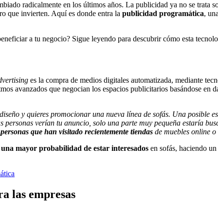
biado radicalmente en los últimos años. La publicidad ya no se trata 
uro que invierten. Aquí es donde entra la
publicidad programática
, un
eficiar a tu negocio? Sigue leyendo para descubrir cómo esta tecnología
vertising
es la compra de medios digitales automatizada, mediante tecn
ritmos avanzados que negocian los espacios publicitarios basándose en d
eño y quieres promocionar una nueva línea de sofás. Una posible estra
has personas verían tu anuncio, solo una parte muy pequeña estaría b
ersonas que han visitado recientemente tiendas
de muebles online o 
n una mayor probabilidad de estar interesados
en sofás, haciendo un 
ática
ra las empresas