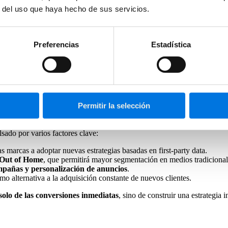
r del uso que haya hecho de sus servicios.
o orgánico, puede que no sea una prioridad inmediata. Sin embargo, pa
.
en tus campañas de marca
.
Preferencias
Estadística
ce marketing
puede llevar a una guerra de precios, donde la única for
dad de marca fuerte y una base de clientes más leal, lo que a largo pla
Permitir la selección
ado por varios factores clave:
las marcas a adoptar nuevas estrategias basadas en first-party data.
l Out of Home
, que permitirá mayor segmentación en medios tradicional
campañas y personalización de anuncios
.
omo alternativa a la adquisición constante de nuevos clientes.
solo de las conversiones inmediatas
, sino de construir una estrategia