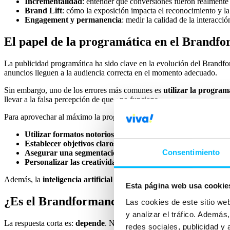
Incrementalidad
: entender qué conversiones fueron realmente 
Brand Lift
: cómo la exposición impacta el reconocimiento y l
Engagement y permanencia
: medir la calidad de la interacci
El papel de la programática en el Brandf
La publicidad programática ha sido clave en la evolución del Brand
anuncios lleguen a la audiencia correcta en el momento adecuado.
Sin embargo, uno de los errores más comunes es
utilizar la progra
llevar a la falsa percepción de que «no funciona».
Para aprovechar al máximo la programática en Brandformance, es fu
Utilizar formatos notorios
como Brand Days, Digital Out of
Establecer objetivos claros de cobertura y tráfico
, en lugar 
Consentimiento
Asegurar una segmentación eficiente
, combinando first-party
Personalizar las creatividades según el funnel
, evitando reut
Además, la
inteligencia artificial
está comenzando a jugar un papel cl
Esta página web usa cookie
¿Es el Brandformance para todas las empr
Las cookies de este sitio we
y analizar el tráfico. Ademá
La respuesta corta es:
depende
. No todas las empresas necesitan una
redes sociales, publicidad y