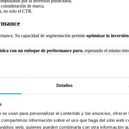
impulsadas por la inversión publicitaria.
a consideración de marca.
ón, no solo el CTR.
ormance
formance. Su capacidad de segmentación permite
optimizar la inversión
mática con un enfoque de performance puro
, esperando el mismo reto
ndamental:
 Home y Connected TV.
de enfocarse solo en la conversión inmediata.
Detalles
 data con estrategias contextuales.
ilizar los mismos anuncios en todas las fases del proceso de compra.
ave en la optimización de campañas programáticas, permitiendo una ma
s
esas?
b se usan para personalizar el contenido y los anuncios, ofrecer
s, compartimos información sobre el uso que haga del sitio web 
 estrategia de Brandformance en la misma medida.
 análisis web, quienes pueden combinarla con otra información q