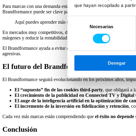
que hayan recopilado a parti
Para marcas con una demanda establecida y un alto volumen de tráfic
Brandformance puede ser clave para diferenciarse y generar demanda
Selección
Aquí puedes aprender más sobre
cómo aplicar Brandformance 
Necesarias
de
En mercados muy competitivos, depender únicamente del
performan
consentimiento
márgenes y reducir la rentabilidad a largo plazo.
El Brandformance ayuda a evitar este problema al construir una identi
agresivas.
Denegar
El futuro del Brandformance
El Brandformance seguirá evolucionando en los próximos años, impuls
El “supuesto” fin de las cookies third-party
, que obligará a 
El crecimiento de la publicidad en Connected TV y Digita
El auge de la inteligencia artificial en la optimización de 
El incremento de la inversión en fidelización y retención
, c
Cada vez más marcas están comprendiendo que
el éxito no depende 
Conclusión