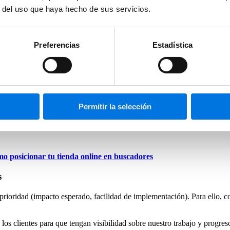
l
r del uso que haya hecho de sus servicios.
n de dos fases:
estado de la web.
Preferencias
Estadística
spectiva para ver
cuales son los principales errores e impedimentos pa
ducen en barreras para el buen funcionamiento del sitio cara a motores d
nemos definidos dentro de lo que sería una
Campaña SEO:
Permitir la selección
posicionar tu tienda online en buscadores
s
prioridad (impacto esperado, facilidad de implementación). Para ello, 
los clientes para que tengan visibilidad sobre nuestro trabajo y progr