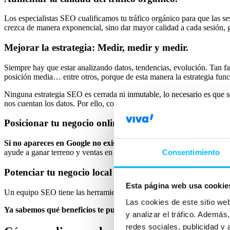
Los especialistas SEO cualificamos tu tráfico orgánico para que las se
crezca de manera exponencial, sino dar mayor calidad a cada sesión, g
Mejorar la estrategia: Medir, medir y medir.
Siempre hay que estar analizando datos, tendencias, evolución. Tan f
posición media… entre otros, porque de esta manera la estrategia func
Ninguna estrategia SEO es cerrada ni inmutable, lo necesario es que 
nos cuentan los datos. Por ello, contar con un perfil analítico muy im
Posicionar tu negocio online en Google
Si no apareces en Google no existes
. Con el aumento del mundo digit
Consentimiento
ayude a ganar terreno y ventas en tu sector. Cada empresa y negocio ti
Potenciar tu negocio local
Esta página web usa cookie
Un equipo SEO tiene las herramientas para hacer crecer tu negocio en
Las cookies de este sitio we
Ya sabemos qué beneficios te puede aportar una estrategia SEO
,
y analizar el tráfico. Ademá
redes sociales, publicidad y