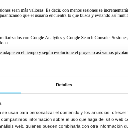
siones sean más valiosas. Es decir, con menos sesiones se incrementarán 
arantizando que el usuario encuentra lo que busca y evitando así multit
amiliarizados con Google Analytics y Google Search Console: Sesiones, u
iona.
se adapte en el tiempo y según evolucione el proyecto así vamos pivot
portante para garantizar el éxito de un proyecto en las SERPs.
al si no estás bien posicionado es como si fueras invisible. No dejes 
Detalles
ene un espacio en los resultados de búsqueda y lo ideal es tener este es
s
 tu localidad. Nada más relevante que los usuarios de tu ciudad te en
b se usan para personalizar el contenido y los anuncios, ofrecer
pero… ¿Cómo conseguimos esas mejoras en la práctica?
s, compartimos información sobre el uso que haga del sitio web 
 análisis web, quienes pueden combinarla con otra información q