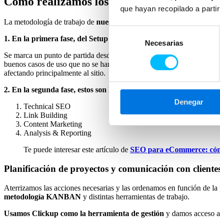
Cómo realizamos los
proyectos de SEO Ági
que hayan recopilado a parti
La metodología de trabajo de
nuestros proyectos de SEO Ágil parte
Selección
1. En la primera fase, del Setup
nos centramos en el
análisis del 
Necesarias
de
consentimiento
Se marca un punto de partida desde el cual se analiza la web en retro
buenos casos de uso que no se han tenido en cuenta y por tanto se tra
afectando principalmente al sitio.
2. En la segunda fase,
estos son los pilares fundamentales que te
Denegar
Technical SEO
Link Building
Content Marketing
Analysis & Reporting
Te puede interesar este artículo de
SEO para eCommerce: cómo 
Planificación de proyectos y comunicación con cliente
Aterrizamos las acciones necesarias y las ordenamos en función de la 
metodología KANBAN
y distintas herramientas de trabajo.
Usamos Clickup como la herramienta de gestión
y damos acceso a 