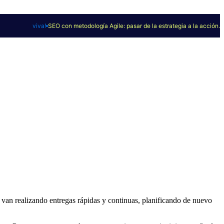
viva!
SEO con metodología Agile: pasar de la estrategia a la acción.
se van realizando entregas rápidas y continuas, planificando de nuevo