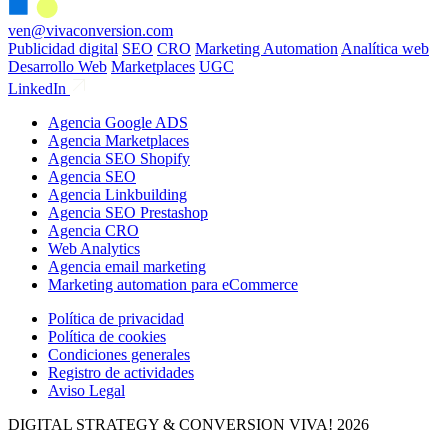
ven@vivaconversion.com
Publicidad digital
SEO
CRO
Marketing Automation
Analítica web
Desarrollo Web
Marketplaces
UGC
LinkedIn
Agencia Google ADS
Agencia Marketplaces
Agencia SEO Shopify
Agencia SEO
Agencia Linkbuilding
Agencia SEO Prestashop
Agencia CRO
Web Analytics
Agencia email marketing
Marketing automation para eCommerce
Política de privacidad
Política de cookies
Condiciones generales
Registro de actividades
Aviso Legal
DIGITAL STRATEGY & CONVERSION
VIVA! 2026