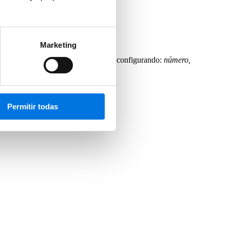
Marketing
rás indicar qué tipo de métrica estás configurando:
número,
 grupos, anuncios, etcétera.
Permitir todas