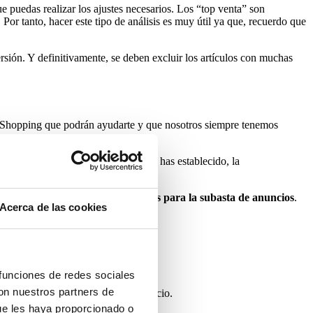
e puedas realizar los ajustes necesarios. Los “top venta” son
or tanto, hacer este tipo de análisis es muy útil ya que, recuerdo que
ersión. Y definitivamente, se deben excluir los artículos con muchas
de Shopping que podrán ayudarte y que nosotros siempre tenemos
erior o inferior al CPC máximo que has establecido, la
istos para publicarse y que son
aptos para la subasta de anuncios
.
Acerca de las cookies
roductos excluido.
 funciones de redes sociales
con nuestros partners de
siones o métricas propias de tu negocio.
ue les haya proporcionado o