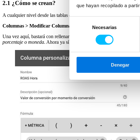
2.1 ¿Cómo se crean?
que hayan recopilado a parti
A cualquier nivel desde las tablas de Google Ads:
Selección
Columnas > Modificar Columnas > Columnas Personalizadas.
Necesarias
de
consentimiento
Una vez aquí, bastará con rellenar la fórmula correspondiente, dar no
porcentaje o moneda
. Ahora ya sí, con tu nueva métrica ya guardada 
Denegar