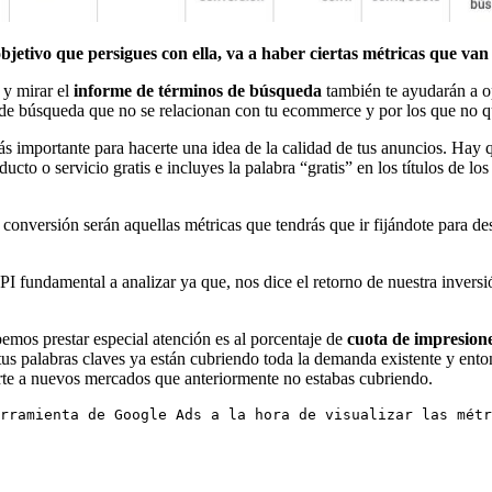
jetivo que persigues con ella, va a haber ciertas métricas que van 
 y mirar el
informe de términos de búsqueda
también te ayudarán a o
 de búsqueda que no se relacionan con tu ecommerce y por los que no qui
más importante para hacerte una idea de la calidad de tus anuncios. Ha
cto o servicio gratis e incluyes la palabra “gratis” en los títulos de l
r conversión serán aquellas métricas que tendrás que ir fijándote para 
PI fundamental a analizar ya que, nos dice el retorno de nuestra inversió
mos prestar especial atención es al porcentaje de
cuota de impresion
us palabras claves ya están cubriendo toda la demanda existente y ent
irte a nuevos mercados que anteriormente no estabas cubriendo.
rramienta de Google Ads a la hora de visualizar las métr