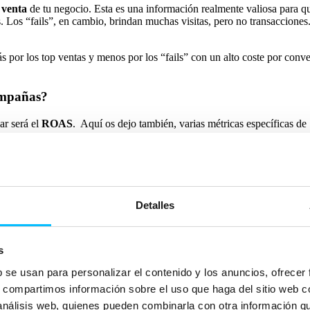
 venta
de tu negocio. Esta es una información realmente valiosa para qu
os “fails”, en cambio, brindan muchas visitas, pero no transacciones. P
s por los top ventas y menos por los “fails” con un alto coste por conv
ampañas?
ar será el
ROAS
. Aquí os dejo también, varias métricas específicas 
r productos similares al tuyo. Si esta métrica es
significativamente
sup
 a nivel grupo de productos, muestra el número de productos que están l
Detalles
os: podría haber sido rechazado, estar agotado o estar en un grupo de p
r 0 a aquellos que no entrarán a la subasta por no estar aptos.
s
b se usan para personalizar el contenido y los anuncios, ofrecer
s, compartimos información sobre el uso que haga del sitio web 
 Están a todos los niveles, las puedes usar tanto como para microconver
 análisis web, quienes pueden combinarla con otra información q