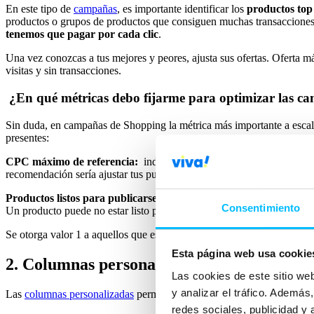
En este tipo de
campañas
, es importante identificar los
productos top
productos o grupos de productos que consiguen muchas transacciones. L
tenemos que pagar por cada clic
.
Una vez conozcas a tus mejores y peores, ajusta sus ofertas. Oferta má
visitas y sin transacciones.
¿En qué métricas debo fijarme para optimizar las c
Sin duda, en campañas de Shopping la métrica más importante a escal
presentes:
CPC máximo de referencia:
indica cómo pujan otros anunciantes po
recomendación sería ajustar tus pujas.
Productos listos para publicarse:
esta columna la puedes visualizar
Consentimiento
Un producto puede no estar listo para publicarse por diferentes motiv
Se otorga valor 1 a aquellos que están listos para promocionarse y valo
Esta página web usa cookie
2. Columnas personalizadas
Las cookies de este sitio we
y analizar el tráfico. Ademá
Las
columnas personalizadas
permiten generarte tus propias métricas.
redes sociales, publicidad y