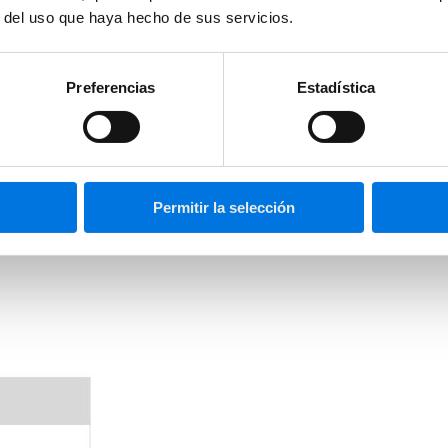
r del uso que haya hecho de sus servicios.
Preferencias
Estadística
mbre a la métrica e incluir una breve descripción opcional. También pod
podrás disponer de sus datos al desplegar las columnas en tus campañas,
Permitir la selección