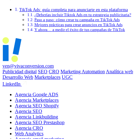
TikTok Ads: guía completa para anunciarte en esta plataforma
¿Deberías incluir Tiktok Ads en tu estrategia publicitaria?
Paso a paso: cómo crear tu campaña en TikTok Ads
Mejores prácticas para crear anuncios en TikTok Ads
Y ahora… a medir el éxito de tus campañas de TikTok
ven@vivaconversion.com
Publicidad digital
SEO
CRO
Marketing Automation
Analítica web
Desarrollo Web
Marketplaces
UGC
LinkedIn
Agencia Google ADS
Agencia Marketplaces
Agencia SEO Shopify
Agencia SEO
Agencia Linkbuilding
Agencia SEO Prestashop
Agencia CRO
Web Analytics