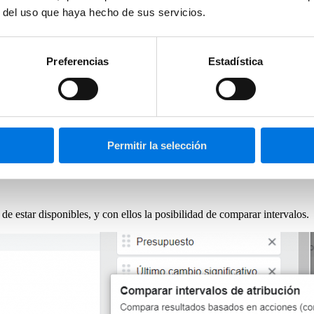
r del uso que haya hecho de sus servicios.
hazado el seguimiento
Preferencias
Estadística
 datos de aquellos usuarios que hayan rechazado el seguimiento (por defe
n 1 día post clic para usuarios que hayan rechazado el
plicará el intervalo de atribución 1 día post clic
y los eventos recogid
stimadas a partir de datos agregados
.
Permitir la selección
son las
conversiones modeladas
.
 de estar disponibles, y con ellos la posibilidad de comparar intervalos.