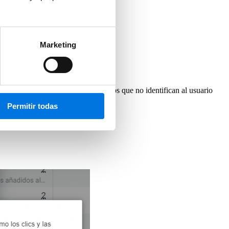
Marketing
cto será así).
 seguimiento
os serán modelados: se utilizan datos que no identifican al usuario
Permitir todas