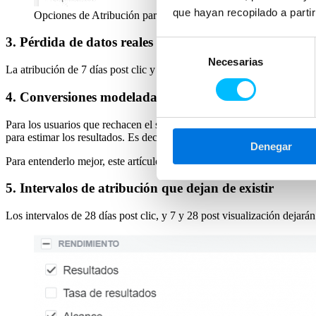
que hayan recopilado a parti
Opciones de Atribución para la Optimización a Eventos Web
3. Pérdida de datos reales de usuarios que hayan rec
Selección
Necesarias
de
La atribución de 7 días post clic y 1 día post view no recogerá ya los
consentimiento
4. Conversiones modeladas y atribución por defecto e
Para los usuarios que rechacen el seguimiento (por defecto será así),
a
para estimar los resultados. Es decir,
no son conversiones reales sino e
Denegar
Para entenderlo mejor, este artículo de Google explica en detalle qué 
5. Intervalos de atribución que dejan de existir
Los intervalos de 28 días post clic, y 7 y 28 post visualización dejarán