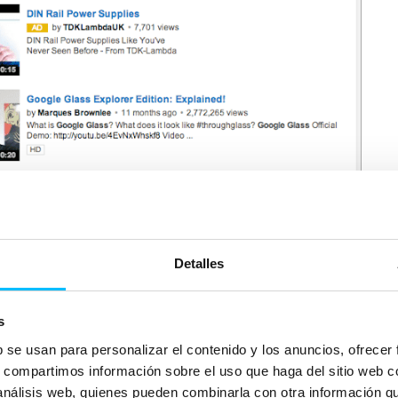
Detalles
iscovery Ads en primera posición.
s
os relacionados
con una miniatura de vídeo. También aparecerá en la pá
b se usan para personalizar el contenido y los anuncios, ofrecer
s, compartimos información sobre el uso que haga del sitio web 
 análisis web, quienes pueden combinarla con otra información q