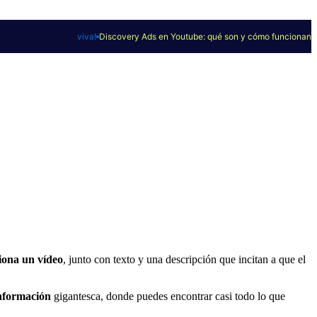
viva!
Discovery Ads en Youtube: qué son y cómo funcionan
iona un vídeo
, junto con texto y una descripción que incitan a que el
nformación
gigantesca, donde puedes encontrar casi todo lo que