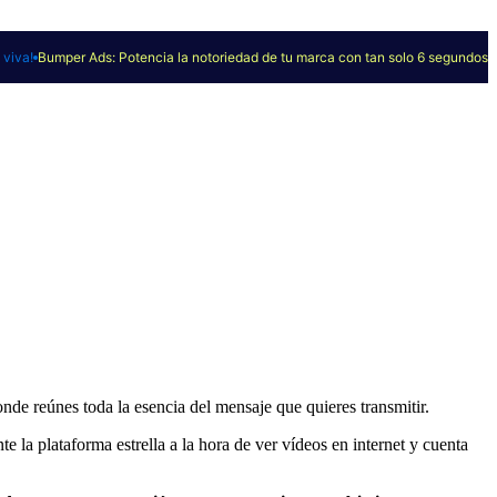
viva!
Bumper Ads: Potencia la notoriedad de tu marca con tan solo 6 segundos
nde reúnes toda la esencia del mensaje que quieres transmitir.
te la plataforma estrella a la hora de ver vídeos en internet y cuenta