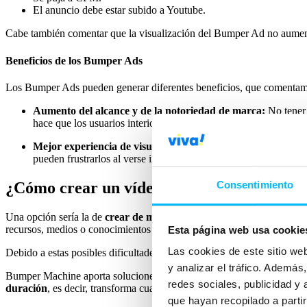
El anuncio debe estar subido a Youtube.
Cabe también comentar que la visualización del Bumper Ad no aumen
Beneficios de los Bumper Ads
Los Bumper Ads pueden generar diferentes beneficios, que comentamo
Aumento del alcance y de la notoriedad de marca:
No tener 
hace que los usuarios interioricen más el mensaje y tenga un m
Mejor experiencia de visualización y menor frustración:
La 
pueden frustrarlos al verse interrumpidos los vídeos que están
¿Cómo crear un vídeo para Bumper Ads?
Consentimiento
Una opción sería la de
crear de manera propia el vídeo de 6 segun
recursos, medios o conocimientos para crear, editar o adaptar un vídeo
Esta página web usa cookie
Las cookies de este sitio we
Debido a estas posibles dificultades,
Google lanzó en 2019
una herra
y analizar el tráfico. Ademá
Bumper Machine aporta soluciones ante las dificultades de adaptar v
redes sociales, publicidad y
duración
, es decir, transforma cualquier vídeo en un vídeo perfecto
que hayan recopilado a parti