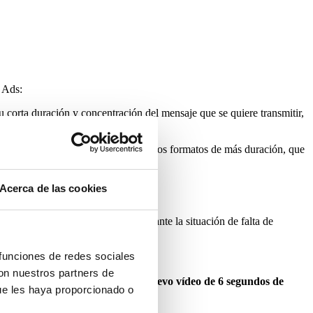
 Ads:
su corta duración y concentración del mensaje que se quiere transmitir,
nsaje es mayor en comparación con otros formatos de más duración, que
Acerca de las cookies
en muchas ocasiones te encuentras ante la situación de falta de
 funciones de redes sociales
 Machine
.
con nuestros partners de
eficaz, cualquier vídeo en un nuevo vídeo de 6 segundos de
ue les haya proporcionado o