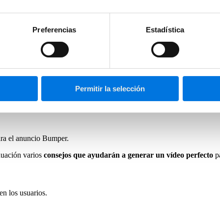
nciona
por la herramienta será adecuado y contendrá el mensaje que se pretende
Preferencias
Estadística
 machine learning
, Bumper Machine identificará todos los elementos q
e transmita el mensaje
con todo el sentido y fuerza del original.
cnico, sino también a nivel estratégico:
Permitir la selección
es de la marca
ara el anuncio Bumper.
nuación varios
consejos que ayudarán a generar un vídeo perfecto
pa
n los usuarios.