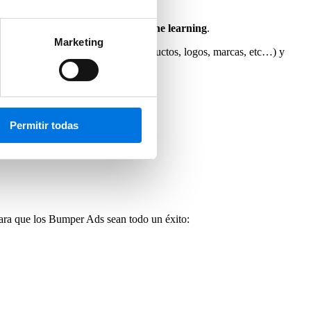
 transmitir, la respuesta es:
Machine learning
.
Marketing
ue componen el vídeo original (productos, logos, marcas, etc…) y
Permitir todas
ra que los Bumper Ads sean todo un éxito: