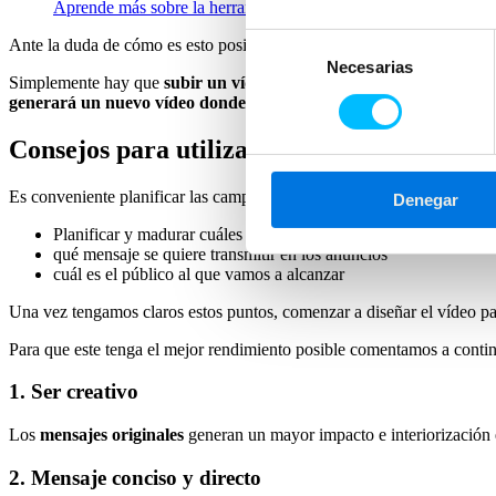
Aprende más sobre la herramienta Bumper Machine y cómo fu
Selección
Ante la duda de cómo es esto posible y de si el nuevo vídeo generado 
Necesarias
de
Simplemente hay que
subir un vídeo a la herramienta y mediante
consentimiento
generará un nuevo vídeo donde
condense toda esa información y
s
Consejos para utilizar los Bumper Ads
Es conveniente planificar las campañas de anuncios, no solo a nivel té
Denegar
Planificar y madurar cuáles son los puntos fuertes y diferencial
qué mensaje se quiere transmitir en los anuncios
cuál es el público al que vamos a alcanzar
Una vez tengamos claros estos puntos, comenzar a diseñar el vídeo p
Para que este tenga el mejor rendimiento posible comentamos a conti
1. Ser creativo
Los
mensajes originales
generan un mayor impacto e interiorización e
2. Mensaje conciso y directo