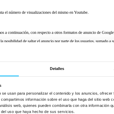
ta el número de visualizaciones del mismo en Youtube.
s a continuación, con respecto a otros formatos de anuncio de Google
la posibilidad de saltar el anuncio por parte de los usuarios, sumado a 
ayor impacto.
aceptación de los usuarios a la hora de visualizar e interiorizar el me
 viendo en ese momento.
Detalles
dos
, con el formato y resolución óptima para este tipo de anuncio. Pero 
 a la duración o formato requerido.
s
b se usan para personalizar el contenido y los anuncios, ofrecer
mienta de gran utilidad para Account Managers y anunciantes:
Bumper
s, compartimos información sobre el uso que haga del sitio web 
ídeos al formato Bumper.
Transforma de manera automática, rápida y 
 análisis web, quienes pueden combinarla con otra información q
 para Bumper Ads.
r del uso que haya hecho de sus servicios.