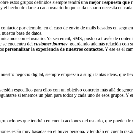
 sobre estos grupos definidos siempre tendrá una
mejor respuesta que r
, y el hecho de darle a cada usuario lo que cada usuario necesita en ca
 contacto: por ejemplo, en el caso de envío de mails basados en segment
 nuestra base de datos.
unicamos con el usuario. Ya sea email, SMS, push o a través de conte
e se encuentra del
customer journey
, guardando además relación con su
mos
personalizar la experiencia de nuestros contactos
. Y ese es el ca
estro negocio digital, siempre empiezan a surgir tantas ideas, que ll
versión específico para ellos con un objetivo concreto más allá de gene
eguntarse si tenemos un plan para todos y cada uno de esos grupos. Y en
agrupaciones que tendrán en cuenta acciones del usuario, que pueden ir d
ciones están muy basadas en el buyer persona, y tendrán en cuenta rasg