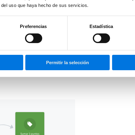
r del uso que haya hecho de sus servicios.
 segmento «Campeones». De esta manera les premiamos y les aportamos 
o de una campaña promocional.
 segmento está compuesto por los micro segmentos del tipo [1.1.1], [1
Preferencias
Estadística
r un flujo automatizado para enviar un incentivo de reactivación a nue
cciones con puntos
, así cuando el usuario realiza una acción va
acumu
Permitir la selección