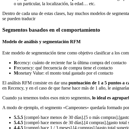
o un particular, la localización, la edad… etc.
Dentro de cada una de estas clases, hay muchos modelos de segmenta
se pueden traducir
Segmentos basados en el comportamiento
Modelo de análisis y segmentación RFM
Este modelo de segmentación tiene como objetivo clasificar a los com
R
ecency: cuánto de reciente fue la última compra del contacto
F
recuency: qué frecuencia de compra tiene el contacto
M
onetary Value: el monto total gastado por el contacto
El análisis RFM consiste en dar una
puntuación de 1 a 5 puntos a c
en Recency, y en el caso de que fuese hace más de 1 año, le asignar
Cuando ya tenemos todos esos micro segmentos,
lo ideal es agrupa
A modo de ejemplo, el segmento «Campeones» quedaría formado por l
5.5.5
[compró hace menos de 30 días].[5 o más compras].[gasto 
5.4.5
[compró hace menos de 30 días].[4 compras].[gasto total 
4.4.5
[compró hace 1 / 3 meses].[4 compras].[gasto total superi