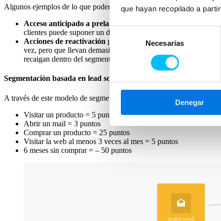
Algunos ejemplos de lo que podemos hacer con estos segmentos:
que hayan recopilado a parti
Acceso anticipado a prelanzamientos y promociones
para el
Selección
clientes puede suponer un desahogo logístico en pleno impact
Acciones de reactivación
para el segmento «Hibernando». Este
Necesarias
de
vez, pero que llevan demasiado tiempo sin hacerlo. Podemos crea
consentimiento
recaigan dentro del segmento.
Segmentación basada en lead scoring
A través de este modelo de segmentación
valoramos determinadas a
Denegar
Visitar un producto = 5 puntos
Abrir un mail = 3 puntos
Comprar un producto = 25 puntos
Visitar la web al menos 3 veces al mes = 5 puntos
6 meses sin comprar = – 50 puntos