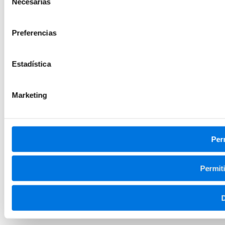
Necesarias
de
consentimiento
Preferencias
Estadística
Marketing
Per
Permiti