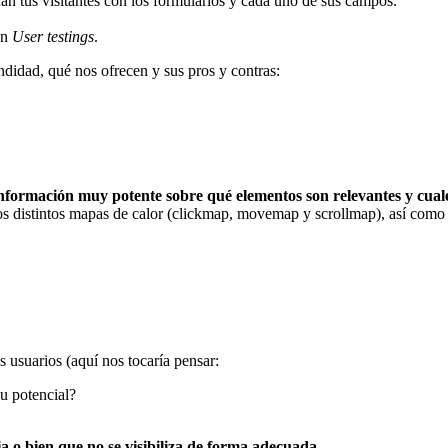
n tus visitantes con los formularios y cada uno de sus campos.
en
User testings
.
didad, qué nos ofrecen y sus pros y contras:
nformación muy potente sobre qué elementos son relevantes
y cual
los distintos mapas de calor (clickmap, movemap y scrollmap), así como 
s usuarios (aquí nos tocaría pensar:
u potencial?
cia o bien que no se visibiliza de forma adecuada
.