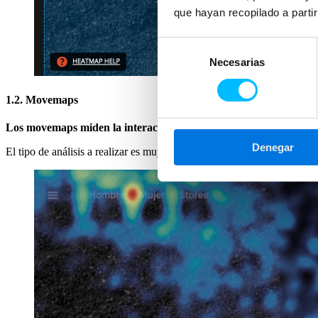
que hayan recopilado a parti
Selección
Necesarias
de
consentimiento
1.2. Movemaps
Los movemaps miden la interacción muy similar a los clickmaps
,
Denegar
El tipo de análisis a realizar es muy parecido al comentado en la secc