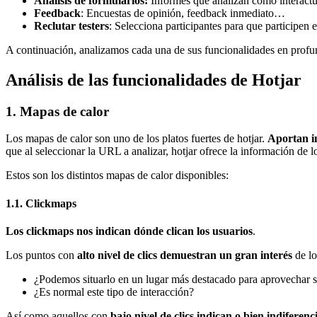
Análisis de formularios:
Informes que analizan como interactúa
Feedback
: Encuestas de opinión, feedback inmediato…
Reclutar testers
: Selecciona participantes para que participen 
A continuación, analizamos cada una de sus funcionalidades en profun
Análisis de las funcionalidades de Hotjar
1. Mapas de calor
Los mapas de calor son uno de los platos fuertes de hotjar.
Aportan i
que al seleccionar la URL a analizar, hotjar ofrece la información de 
Estos son los distintos mapas de calor disponibles:
1.1. Clickmaps
Los clickmaps nos indican dónde clican los usuarios
.
Los puntos con
alto nivel de clics demuestran un gran interés
de lo
¿Podemos situarlo en un lugar más destacado para aprovechar s
¿Es normal este tipo de interacción?
Así como aquellos con
bajo nivel de clics indican o bien indiferen