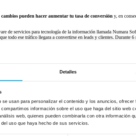
cambios pueden hacer aumentar tu tasa de conversión
y, en conse
ftware de servicios para tecnología de la información llamada Numara 
 que todo ese tráfico llegara a convertirse en leads y clientes. Durante
-10 %, las páginas por visita un +24 % y ¡consiguieron un aumento de u
ivo final de la optimización de la tasa de conversión es
permitirte gast
Detalles
e hacer estar por encima de tus rivales.
undo, esos beneficios adicionales puedes invertirlos en otras acciones
s
b se usan para personalizar el contenido y los anuncios, ofrecer
s, compartimos información sobre el uso que haga del sitio web 
 análisis web, quienes pueden combinarla con otra información q
ra mejorar tu tasa de conversión. Tus competidores o ya lo están hacien
r del uso que haya hecho de sus servicios.
ciones
. Se prueban los cambios y solo aquellos que dan resultado son l
 lo que solo se mantienen las páginas que dan rendimiento por lo que l