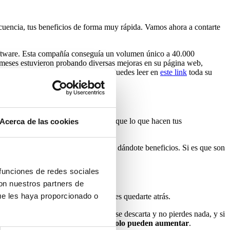
cuencia, tus beneficios de forma muy rápida. Vamos ahora a contarte
Software. Esta compañía conseguía un volumen único a 40.000
 6 meses estuvieron probando diversas mejoras en su página web,
n 133 % de la tasa de conversión! (Puedes leer en
este link
toda su
ar más por impresión de anuncios
que lo que hacen tus
Acerca de las cookies
 de marketing que también terminarán dándote beneficios. Si es que son
 funciones de redes sociales
con nuestros partners de
ue les haya proporcionado o
do o están en ello, así que no puedes quedarte atrás.
os que permanecen. Si no funciona, se descarta y no pierdes nada, y si
a tasa de conversión y
los ingresos solo pueden aumentar
.