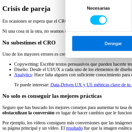
Selección
Crisis de pareja
Necesarias
de
consentimiento
En ocasiones se espera que el CRO por sí solo haga todo lo necesario 
Ni una cosa ni la otra, no seamos radicales, no en esto. Veamos algun
No subestimes el CRO
Denegar
Uno de los mayores errores es creer que el CRO es un simple conjunto 
Copywriting: Escribir textos persuasivos que pueden hacerte ten
Diseño: Desde el UI/UX a cada uno de los elementos de diseño 
Analytics
: Hace falta alguien con suficiente conocimiento para e
Te puede interesar:
Data-Driven UX y UI: métricas clave de tu 
No solo es conseguir las mejores prácticas
Seguro que has buscado los mejores consejos para aumentar tu tasa de
obstaculizan la conversión
en lugar de hacer cambios que le funcion
Por ejemplo, los vídeos consiguen más conversiones que las imágenes 
su página principal y un vídeo. El
resultado
fue que la imagen estátic