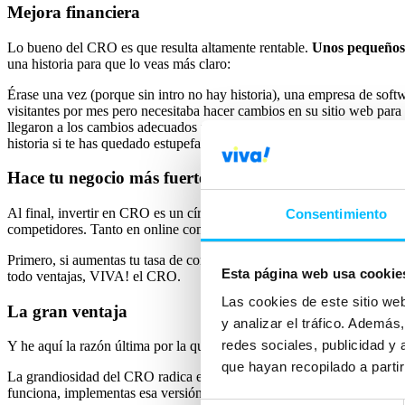
Mejora financiera
Lo bueno del CRO es que resulta altamente rentable.
Unos pequeños 
una historia para que lo veas más claro:
Érase una vez (porque sin intro no hay historia), una empresa de so
visitantes por mes pero necesitaba hacer cambios en su sitio web para
llegaron a los cambios adecuados y mejoraron la tasa de rebote a un 
historia si te has quedado estupefacta).
Hace tu negocio más fuerte
Al final, invertir en CRO es un círculo vicioso de beneficios. El objet
Consentimiento
competidores. Tanto en online como en offline lo que, al final, te pued
Primero, si aumentas tu tasa de conversión aumentas tus ingresos. Seg
Esta página web usa cookie
todo ventajas, VIVA! el CRO.
Las cookies de este sitio we
La gran ventaja
y analizar el tráfico. Ademá
redes sociales, publicidad y
Y he aquí la razón última por la que debes empezar a tomar medidas pa
que hayan recopilado a parti
La grandiosidad del CRO radica en que
se basa en hechos, no en op
funciona, implementas esa versión mejorada. Y así, una y otra vez con