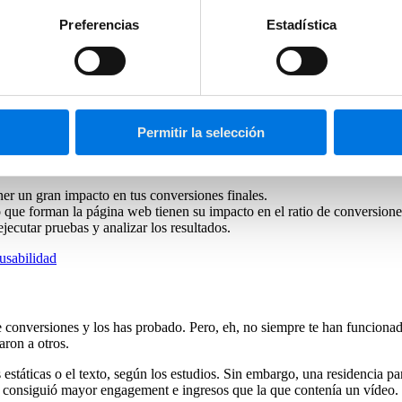
Preferencias
Estadística
para conseguir el éxito de nuestra empresa; a veces, se piensa que es r
as de las ideas erróneas que se tienen sobre la Conversion Rate Optimi
Permitir la selección
de habilidades cuando, en realidad, es la unión de varios talentos:
er un gran impacto en tus conversiones finales.
que forman la página web tienen su impacto en el ratio de conversione
jecutar pruebas y analizar los resultados.
usabilidad
 conversiones y los has probado. Pero, eh, no siempre te han funcionad
aron a otros.
estáticas o el texto, según los estudios. Sin embargo, una residencia 
a consiguió mayor engagement e ingresos que la que contenía un vídeo.