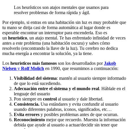
Los heurísticos son atajos mentales que usamos para
resolver problemas de forma rápida y ágil.
Por ejemplo, si entras en una habitación sin luz es muy probable que
tu mano se dirija casi de forma automática al lugar donde es
esperable encontrar un interruptor para encenderla. Eso es
un
heurístico
, un atajo mental. Te has enfrentado infinidad de veces
antes a este problema (una habitación oscura) y sabes cómo
resolverlo (encontrando la llave de la luz). Tu cerebro no dedica
mucha energía a encontrar la solución, ya la tiene.
Los
heurísticos más famosos
son los desarrollados por
Jakob
Nielsen
y
Rolf Molich
en 1990, que resumimos a continuación:
Visibilidad del sistema
: mantén al usuario siempre informado
de que lo está sucediendo.
Adecuación entre el sistema y el mundo real
. Háblale en el
lenguaje del usuario
Pon siempre en
control
al usuario y dale libertad.
Consistencia.
Usa estándares y evita confundir al usuario
usando diferentes palabras, iconos, significados, etc…
Evita errores
y posibles problemas antes de que ocurran.
Reconocimiento
mejor que recuerdo. Muestra la información
debida que ayude al usuario a actuar/decidir sin tener que