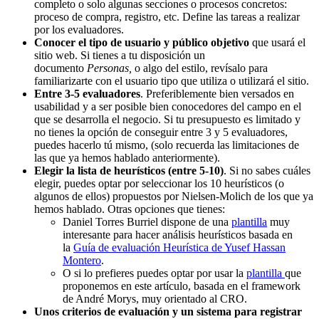
completo o solo algunas secciones o procesos concretos:
proceso de compra, registro, etc. Define las tareas a realizar
por los evaluadores.
Conocer el tipo de usuario y público objetivo
que usará el
sitio web. Si tienes a tu disposición un
documento
Personas,
o algo del estilo, revísalo para
familiarizarte con el usuario tipo que utiliza o utilizará el sitio.
Entre 3-5 evaluadores
. Preferiblemente bien versados en
usabilidad y a ser posible bien conocedores del campo en el
que se desarrolla el negocio. Si tu presupuesto es limitado y
no tienes la opción de conseguir entre 3 y 5 evaluadores,
puedes hacerlo tú mismo, (solo recuerda las limitaciones de
las que ya hemos hablado anteriormente).
Elegir la lista de heurísticos (entre 5-10)
. Si no sabes cuáles
elegir, puedes optar por seleccionar los 10 heurísticos (o
algunos de ellos) propuestos por Nielsen-Molich de los que ya
hemos hablado. Otras opciones que tienes:
Daniel Torres Burriel dispone de una
plantilla
muy
interesante para hacer análisis heurísticos basada en
la
Guía de evaluación Heurística de Yusef Hassan
Montero
.
O si lo prefieres puedes optar por usar la
plantilla
que
proponemos en este artículo, basada en el framework
de André Morys, muy orientado al CRO.
Unos criterios de evaluación y un sistema para registrar