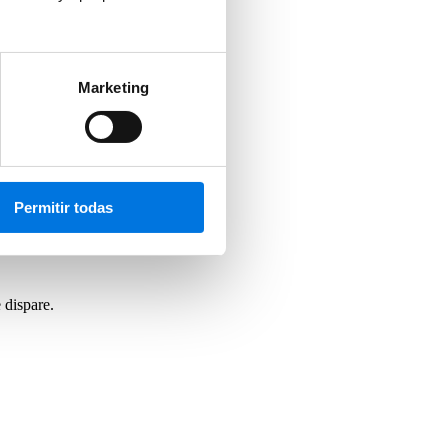
acer uso de la función
push.
Marketing
Permitir todas
 dispare.