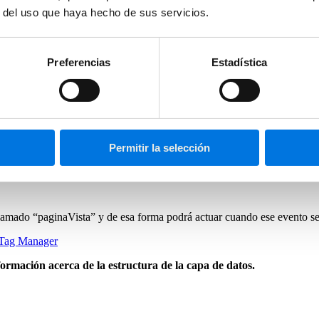
r del uso que haya hecho de sus servicios.
ntos
para poder usarlos en determinados momentos, para ello hay que h
uso de la
función push para reenviarlo con valores diferentes
.
Preferencias
Estadística
h({
Permitir la selección
lamado “paginaVista” y de esa forma podrá actuar cuando ese evento se
e Tag Manager
ormación acerca de la estructura de la capa de datos.