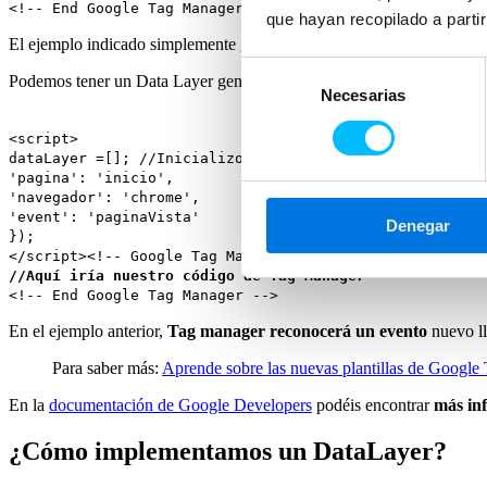
<!-- End Google Tag Manager -->
que hayan recopilado a parti
El ejemplo indicado simplemente guarda variables, pero
no lanza eve
Selección
Podemos tener un Data Layer generado con valores estáticos y hacer 
Necesarias
de
consentimiento
<script>
dataLayer =[]; //Inicializo el data Layer dataLayer.pus
'pagina': 'inicio',
'navegador': 'chrome',
'event': 'paginaVista'
Denegar
});
</script><!-- Google Tag Manager -->
//Aquí iría nuestro código de Tag Manager
<!-- End Google Tag Manager -->
En el ejemplo anterior,
Tag manager reconocerá un evento
nuevo l
Para saber más:
Aprende sobre las nuevas plantillas de Googl
En la
documentación de Google Developers
podéis encontrar
más inf
¿Cómo implementamos un DataLayer?