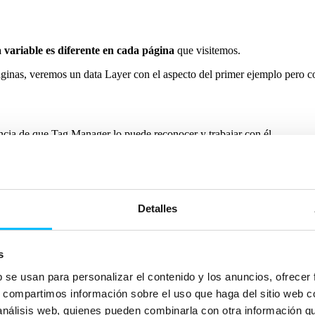
variable es diferente en cada página
que visitemos.
ginas, veremos un data Layer con el aspecto del primer ejemplo pero co
encia de que Tag Manager lo puede reconocer y trabajar con él.
e ENCIMA de nuestro código
de Tag Manager.
Detalles
s
b se usan para personalizar el contenido y los anuncios, ofrecer
s, compartimos información sobre el uso que haga del sitio web 
 análisis web, quienes pueden combinarla con otra información q