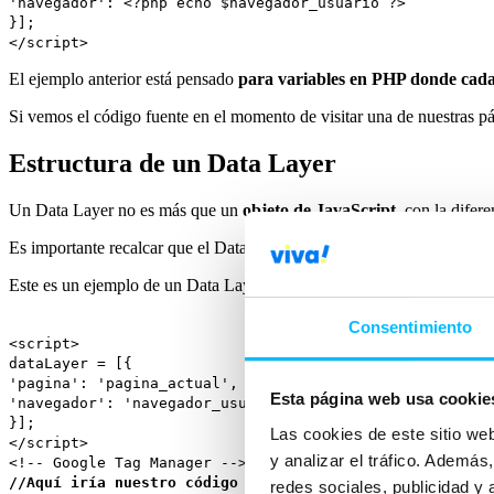
'navegador': <?php echo $navegador_usuario ?>
}];
</script>
El ejemplo anterior está pensado
para variables en PHP donde cada 
Si vemos el código fuente en el momento de visitar una de nuestras pá
Estructura de un Data Layer
Un Data Layer no es más que un
objeto de JavaScript
, con la difer
Es importante recalcar que el Data Layer debe estar
incluido siempr
Este es un ejemplo de un Data Layer básico:
Consentimiento
<script>
dataLayer = [{
'pagina': 'pagina_actual',
Esta página web usa cookie
'navegador': 'navegador_usuario'
}];
Las cookies de este sitio we
</script>
y analizar el tráfico. Ademá
<!-- Google Tag Manager -->
//Aquí iría nuestro código de Tag Manager
redes sociales, publicidad y