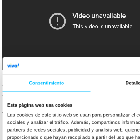
Esperamos haberos servido de guía para adentraros en esta nueva
Consentimiento
Detall
experiencia de la herramienta, y por supuesto os aconsejamos ir
trabajando poco a poco en ella ya que tarde o temprano, todos
tendremos que migrar a esta nueva interfaz, y ¡es mucho mejor que
nos pille con los deberes hechos!
Esta página web usa cookies
Tabla de contenidos
Las cookies de este sitio web se usan para personalizar el c
sociales y analizar el tráfico. Además, compartimos informac
partners de redes sociales, publicidad y análisis web, quie
proporcionado o que hayan recopilado a partir del uso que h
Tutorial de la Nueva Interfaz de Adwords