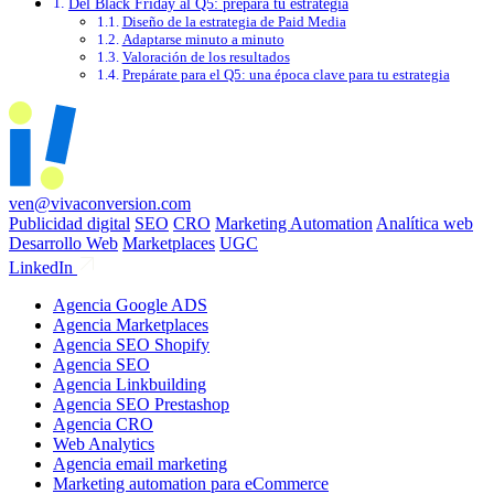
Del Black Friday al Q5: prepara tu estrategia
Diseño de la estrategia de Paid Media
Adaptarse minuto a minuto
Valoración de los resultados
Prepárate para el Q5: una época clave para tu estrategia
ven@vivaconversion.com
Publicidad digital
SEO
CRO
Marketing Automation
Analítica web
Desarrollo Web
Marketplaces
UGC
LinkedIn
Agencia Google ADS
Agencia Marketplaces
Agencia SEO Shopify
Agencia SEO
Agencia Linkbuilding
Agencia SEO Prestashop
Agencia CRO
Web Analytics
Agencia email marketing
Marketing automation para eCommerce