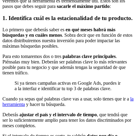
veremos que la herramienta es tremendamente útil. Estos son los
pasos que debes seguir para
sacarle el máximo partido
:
1.
Identifica
cuál es
la
estacionalidad
de tu producto.
Lo primero que deberás saber es
en qué meses habrá más
búsquedas y en cuáles menos
. Sobra decir que en función de estos
datos distribuiremos nuestra inversión para poder impactar las
máximas búsquedas posibles.
Para esto tomaremos dos o tres
palabras clave principales
.
Piénsalas muy bien. Deberán ser palabras clave lo más relevantes
posible para tu negocio y que además tengas la seguridad de que
tienen tráfico.
Si ya tienes campañas activas en Google Ads, puedes ir
a la interfaz e identificar tu top 3 de palabras clave.
Cuando ya sepas qué palabras clave vas a usar, solo tienes que ir a
la
herramienta
y hacer tu búsqueda.
Deberás
ajustar el país y el intervalo de tiempo
, que tendrá que
ser lo suficientemente amplio para tener los datos discriminados por
meses completos.
Si el intervalo de tiempo es corto, te saldrán
datos por día o