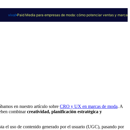
viva!
Paid Media para empresas de moda: cómo potenciar ventas y marca
cábamos en nuestro artículo sobre
CRO y UX en marcas de moda
. A
deben combinar
creatividad, planificación estratégica y
sta el uso de contenido generado por el usuario (UGC), pasando por