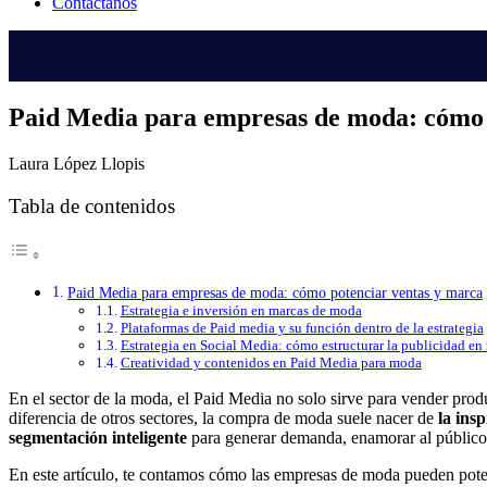
Contáctanos
Paid Media para empresas de moda: cómo 
Laura López Llopis
Tabla de contenidos
Paid Media para empresas de moda: cómo potenciar ventas y marca
Estrategia e inversión en marcas de moda
Plataformas de Paid media y su función dentro de la estrategia
Estrategia en Social Media: cómo estructurar la publicidad e
Creatividad y contenidos en Paid Media para moda
En el sector de la moda, el Paid Media no solo sirve para vender prod
diferencia de otros sectores, la compra de moda suele nacer de
la ins
segmentación inteligente
para generar demanda, enamorar al público 
En este artículo, te contamos cómo las empresas de moda pueden pote