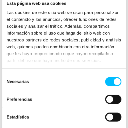
Esta página web usa cookies
Valor
Tipo de
Caracteres
Posible Uso
de
Datos
permitidos
Las cookies de este sitio web se usan para personalizar
ejemplo
el contenido y los anuncios, ofrecer funciones de redes
Cualquier letra,
Nombre del
Caña de
sociales y analizar el tráfico. Además, compartimos
Texto
número o
producto
pesca
símbolo
información sobre el uso que haga del sitio web con
nuestros partners de redes sociales, publicidad y análisis
Números y
Precio
Coste
49,99€
web, quienes pueden combinarla con otra información
caracteres de
monedas
que les haya proporcionado o que hayan recopilado a
Números y
partir del uso que haya hecho de sus servicios.
Porcentaje
Descuentos
símbolo de
15
porcentaje
Cantidad de
Selección
Número
artículos en
Números
20%
Necesarias
de
inventario
consentimiento
Posibles ejemplos de atributos personalizadores
Preferencias
Hoja de cálculo
Haz clic en “Acciones en Bloque” y selecciona Subidas.
Estadística
Descarga la plantilla de ejemplo
para comprobar qué datos
tienes que incluir y cómo debes hacerlo.