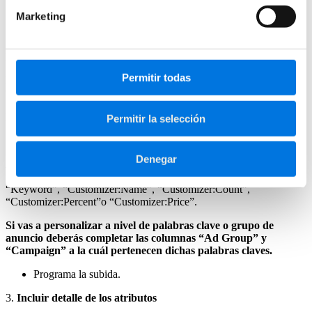
Selecciona el origen de tu archivo (puede ser un archivo de
Marketing
Hojas de cálculo de Google o Excel).
Crea los atributos:
Escribe el nombre del atributo en la columna “Attribute”.
Permitir todas
Introduce el formato de caracteres que usa tu atributo en la columna
“Data Type”.
En la columna “Account Value”, escribe el valor de tu atributo.
Permitir la selección
Crea valores:
Denegar
Aquí algunos ejemplos: introduce los valores que quieras
personalizar en las siguientes columnas: “Campaign”, “Ad group”,
“Keyword”, “Customizer:Name”, “Customizer:Count”,
“Customizer:Percent”o “Customizer:Price”.
Si vas a personalizar a nivel de palabras clave o grupo de
anuncio deberás completar las columnas “Ad Group” y
“Campaign” a la cuál pertenecen dichas palabras claves.
Programa la subida.
3.
Incluir detalle de los atributos