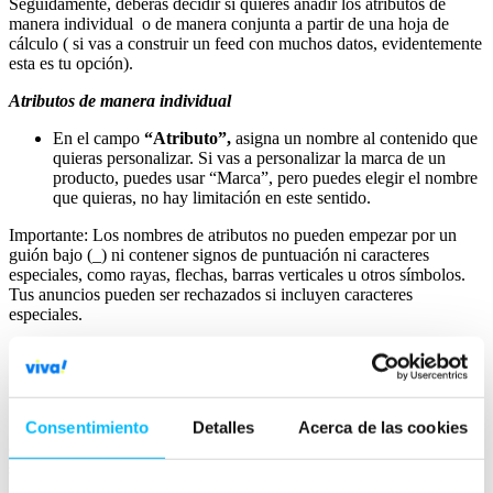
Seguidamente, deberás decidir si quieres añadir los atributos de
manera individual o de manera conjunta a partir de una hoja de
cálculo ( si vas a construir un feed con muchos datos, evidentemente
esta es tu opción).
Atributos de manera individual
En el campo
“Atributo”,
asigna un nombre al contenido que
quieras personalizar. Si vas a personalizar la marca de un
producto, puedes usar “Marca”, pero puedes elegir el nombre
que quieras, no hay limitación en este sentido.
Importante: Los nombres de atributos no pueden empezar por un
guión bajo (_) ni contener signos de puntuación ni caracteres
especiales, como rayas, flechas, barras verticales u otros símbolos.
Tus anuncios pueden ser rechazados si incluyen caracteres
especiales.
En el menú
“Tipo de datos”
, selecciona el tipo de formato
del texto que vas a personalizar. Sigue las prácticas
recomendadas que se detallan más abajo.
Consentimiento
Detalles
Acerca de las cookies
Si vas a personalizar el precio de tu producto, selecciona Precio
como tipo de datos. Si vas a personalizar la marca de tu producto,
selecciona Texto.