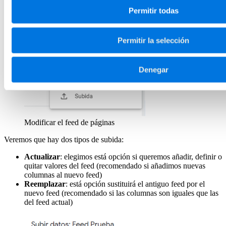
seleccionamos el feed; luego hacemos clic en los 3 puntitos
Permitir todas
que aparecen en la parte derecha y seleccionamos “Subida”.
Permitir la selección
Denegar
Modificar el feed de páginas
Veremos que hay dos tipos de subida:
Actualizar
: elegimos está opción si queremos añadir, definir o
quitar valores del feed (recomendado si añadimos nuevas
columnas al nuevo feed)
Reemplazar
: está opción sustituirá el antiguo feed por el
nuevo feed (recomendado si las columnas son iguales que las
del feed actual)