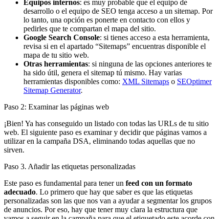
Equipos internos
: es muy probable que el equipo de
desarrollo o el equipo de SEO tenga acceso a un sitemap. Por
lo tanto, una opción es ponerte en contacto con ellos y
pedirles que te compartan el mapa del sitio.
Google Search Console
: si tienes acceso a esta herramienta,
revisa si en el apartado “Sitemaps” encuentras disponible el
mapa de tu sitio web.
Otras herramientas
: si ninguna de las opciones anteriores te
ha sido útil, genera el sitemap tú mismo. Hay varias
herramientas disponibles como:
XML Sitemaps
o
SEOptimer
Sitemap Generator
.
Paso 2: Examinar las páginas web
¡Bien! Ya has conseguido un listado con todas las URLs de tu sitio
web. El siguiente paso es examinar y decidir que páginas vamos a
utilizar en la campaña DSA, eliminando todas aquellas que no
sirven.
Paso 3. Añadir las etiquetas personalizadas
Este paso es fundamental para tener un
feed con un formato
adecuado
. Lo primero que hay que saber es que las etiquetas
personalizadas son las que nos van a ayudar a segmentar los grupos
de anuncios. Por eso, hay que tener muy clara la estructura que
vamos a seguir en la campaña para que el etiquetado este acorde con