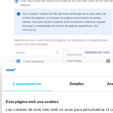
Vincular el feed de páginas a la campaña DSA
Consentimiento
Detalles
Ace
Con esta configuración, podemos segmentar las campañas DSA
utilizando tanto las categorías predeterminas por Google, como las
etiquetas personalizadas del feed de páginas.
Esta página web usa cookies
¿Cómo modificar el feed de páginas
Las cookies de este sitio web se usan para personalizar el c