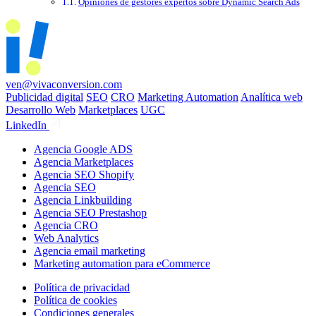
Opiniones de gestores expertos sobre Dynamic Search Ads
ven@vivaconversion.com
Publicidad digital
SEO
CRO
Marketing Automation
Analítica web
Desarrollo Web
Marketplaces
UGC
LinkedIn
Agencia Google ADS
Agencia Marketplaces
Agencia SEO Shopify
Agencia SEO
Agencia Linkbuilding
Agencia SEO Prestashop
Agencia CRO
Web Analytics
Agencia email marketing
Marketing automation para eCommerce
Política de privacidad
Política de cookies
Condiciones generales