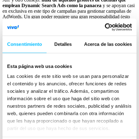
emplean Dynamic Search Ads como la panacea
y se apoyan casi
en exclusiva en este tipo de campañas para gestionar campañas de
AdWords. Un gran poder requiere una gran responsabilidad (esto
creo que lo decía Spiderman). Si se emplean este tipo de campañas
hay que estar muy atento a las campañas y a como se distribuyen las
búsquedas entre un tipo de campañas (campañas search puras) y
otras (campañas DSA).
Consentimiento
Detalles
Acerca de las cookies
Opiniones de gestores expertos sobre
Dynamic Search Ads
Esta página web usa cookies
La verdad es que a mi sólo me han sido útiles como parámetro de
Las cookies de este sitio web se usan para personalizar
referencia, pero no he llegado a un nivel de confianza en la
el contenido y los anuncios, ofrecer funciones de redes
automatización de Google como para entregar la gestión completa
de un presupuesto. Pero sí que los he aplicado para generar nuevo
sociales y analizar el tráfico. Además, compartimos
insigths. En nuestro caso hemos probado y usamos herramientas de
información sobre el uso que haga del sitio web con
automatización, pero no las de Google Adwords.
nuestros partners de redes sociales, publicidad y análisis
web, quienes pueden combinarla con otra información
Siempre y cuando tienes un buen SEO hecho en tu página y google
que les haya proporcionado o que hayan recopilado a
lo ha indexado bien, merece la pena, sino es perder impresiones
partir del uso que haya hecho de sus servicios.
valiosas y clics.