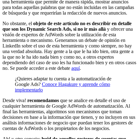
una herramienta que permite de manera rápida, mostrar anuncios
para todas aquellas palabras que no están incluidas en las campañas
de búsqueda y que requerirían la redacción de nuevos anuncios.
No obstante, el
objeto de este artículo no es describir en detalle
que son los Dynamic Search Ads, si no ir más allá
y ofrecer una
visión de expertos de AdWords sobre la utilización de esta
herramienta o mecanismo. Generamos un debate de opinión en
LinkedIn sobre el uso de esta herramienta y como siempre, no hay
una verdad absoluta. Hay gente a la que le ha ido bien, otra gente a
la que no le ha ido nada bien y como no, a otros expertos
dependiendo del caso de uso les ha funcionado bien y en otros casos
no. Se puede acceder a este debate
aquí
.
¿Quieres adaptar tu cuenta a la automatización de
Google Ads?
Conoce Hagakure y aprende cómo
implementarlo
Desde viva!
recomendamos
que se analice en detalle el uso de
cualquier herramienta de Google AdWords de automatización. Al
final las herramientas, algoritmos son mecanismos que toman
decisiones en base a la información que tienen, y no incluyen en sus
análisis informaciones de negocio que puedan tener los gestores de
cuentas de AdWords o los propietarios de los negocios.
Ah! y otro consejo:
huid de aquellos gestores de cuentas que