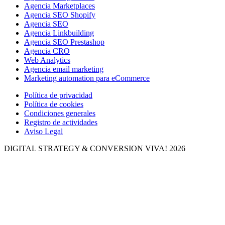
Agencia Marketplaces
Agencia SEO Shopify
Agencia SEO
Agencia Linkbuilding
Agencia SEO Prestashop
Agencia CRO
Web Analytics
Agencia email marketing
Marketing automation para eCommerce
Política de privacidad
Política de cookies
Condiciones generales
Registro de actividades
Aviso Legal
DIGITAL STRATEGY & CONVERSION
VIVA! 2026