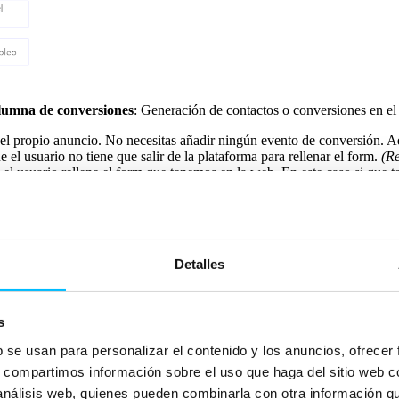
olumna de conversiones
: Generación de contactos o conversiones en el 
 el propio anuncio. No necesitas añadir ningún evento de conversión. Ad
el usuario no tiene que salir de la plataforma para rellenar el form.
(R
l usuario rellene el form que tenemos en la web. En este caso si que t
 al usuario a salir de la plataforma y eso puede generar rechazo. Con 
o por ejemplo: google forms, no te recomiendo ninguno de estos objeti
o «conocimiento de la marca» y que se optimice por los clics en el enl
Detalles
emos configurar públicos nuevos o utilizar listas para hacer retargetin
s
, similares, hacer retargeting a usuarios antiguos, dirigirnos a públicos d
b se usan para personalizar el contenido y los anuncios, ofrecer
ar miembros según a la empresa que pertenezcan, características demográ
 los usuarios.
s, compartimos información sobre el uso que haga del sitio web 
 análisis web, quienes pueden combinarla con otra información q
 de los resultados
para ver si la clasificación seleccionada es la que