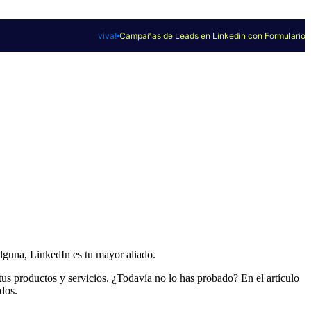
viva!
Campañas de Leads en Linkedin con Formulario
alguna, LinkedIn es tu mayor aliado.
tus productos y servicios. ¿Todavía no lo has probado? En el artículo
dos.