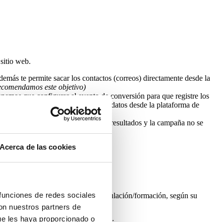
sitio web.
emás te permite sacar los contactos (correos) directamente desde la
ecomendamos este objetivo)
enemos que configurar el evento de conversión para que registre los
esta opción no puedes descargar los datos desde la plataforma de
vos ya que no se pueden medir los resultados y la campaña no se
ace.
Acerca de las cookies
g.
e terceros.
 funciones de redes sociales
ficas, usuarios en función de su titulación/formación, según su
con nuestros partners de
ue les haya proporcionado o
 queremos o deberíamos hacer cambios: