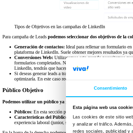
Tipos de Objetivos en las campañas de LinkedIn
Para campaña de Leads
podemos seleccionar dos objetivos de la c
Generación de contactos:
Ideal para rellenar un formulario en
plataforma de LinkedIn. Suele obtener mejores resultados ya que 
Conversiones Web:
Utilizaremos este cuando necesitemos que e
formularios completados. No es tan recomendable ya que obligas
LinkedIn, tendrás que hacerlo desde tu web.
Si deseas generar leads a través de
otro tipo de formulario
com
optimizaría. En este caso recomendaría algo más de alcance com
Consentimiento
Público Objetivo
Podemos utilizar un público ya guardado o crear uno.
También pod
Esta página web usa cookie
Públicos
: En esta sección podemos seleccionar listas de clientes
Las cookies de este sitio we
Características del Público
: En esta sección puedes seleccion
experiencia laboral (junior, senior, jefe…) o incluso intereses de
y analizar el tráfico. Ademá
redes sociales, publicidad y
En la barra de la derecha podemos
ver continuamente una previsión