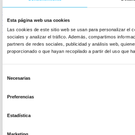
ven@vivaconversion.com
Publicidad digital
SEO
CRO
Marketing Automation
Analítica web
Esta página web usa cookies
Desarrollo Web
Marketplaces
UGC
Las cookies de este sitio web se usan para personalizar el c
LinkedIn
sociales y analizar el tráfico. Además, compartimos informac
Agencia Google ADS
partners de redes sociales, publicidad y análisis web, quie
Agencia Marketplaces
proporcionado o que hayan recopilado a partir del uso que h
Agencia SEO Shopify
Agencia SEO
Agencia Linkbuilding
Agencia SEO Prestashop
Selección
Agencia CRO
Necesarias
Web Analytics
de
Agencia email marketing
consentimiento
Marketing automation para eCommerce
Preferencias
Política de privacidad
Política de cookies
Condiciones generales
Estadística
Registro de actividades
Aviso Legal
DIGITAL STRATEGY & CONVERSION
VIVA! 2026
Marketing