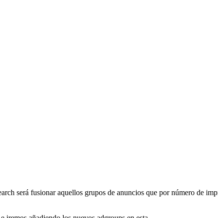
earch será fusionar aquellos grupos de anuncios que por número de im
e iremos añadiendo los nuevos adgroups en esta.