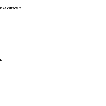
ueva estructura.
n.